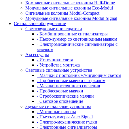
Компактные сигнальные колонны Half-Dome
Модульные сигнальные колонны Eco-Modul
Сигнальные колонны Modul-Compact
Модульные сигнальные колонны Modul-Signal
Сигнальное оборудование
Светозвуковые оповещатели
- Комбинированные сигнализаторы
- Пьезо-зуммер со светодиодным маяком
- Электромеханические сигнализаторы с
маячком
Аксессуары
- Источники света
- Устройства монтажа
Световые сигнальные устройства
- Маячки с постоянным/мигающим светом
- Проблесковые маячки с зеркалом
- Маячки постоянного свечения
- Проблесковые маячки
- Стробоскопические маячки
- Световое оповещение
Звуковые сигнальные устройства
- Моторные сирены
- Пьезо-зуммеры Auer Signal
- Электро-механические гудки
- Электронные сигнализаторы