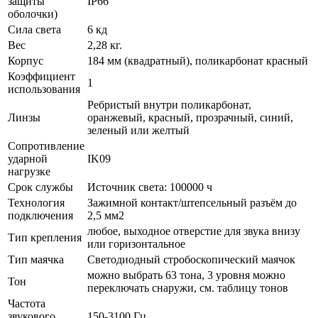
защиты
IP66
оболочки)
Сила света
6 кд
Вес
2,28 кг.
Корпус
184 мм (квадратный), поликарбонат красный
Коэффициент
1
использования
Ребристый внутри поликарбонат,
Линзы
оранжевый, красный, прозрачный, синий,
зеленый или желтый
Сопротивление
ударной
IK09
нагрузке
Срок службы
Источник света: 100000 ч
Технология
Зажимной контакт/штепсельный разъём до
подключения
2,5 мм2
любое, выходное отверстие для звука внизу
Тип крепления
или горизонтальное
Тип маячка
Светодиодный стробоскопический маячок
можно выбрать 63 тона, 3 уровня можно
Тон
переключать снаружи, см. таблицу тонов
Частота
звукового
150-3100 Гц