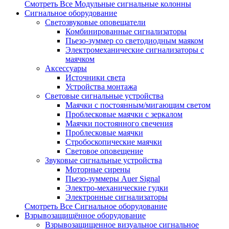
Смотреть Все Модульные сигнальные колонны
Сигнальное оборудование
Светозвуковые оповещатели
Комбинированные сигнализаторы
Пьезо-зуммер со светодиодным маяком
Электромеханические сигнализаторы с
маячком
Аксессуары
Источники света
Устройства монтажа
Световые сигнальные устройства
Маячки с постоянным/мигающим светом
Проблесковые маячки с зеркалом
Маячки постоянного свечения
Проблесковые маячки
Стробоскопические маячки
Световое оповещение
Звуковые сигнальные устройства
Моторные сирены
Пьезо-зуммеры Auer Signal
Электро-механические гудки
Электронные сигнализаторы
Смотреть Все Сигнальное оборудование
Взрывозащищённое оборудование
Взрывозащищенное визуальное сигнальное