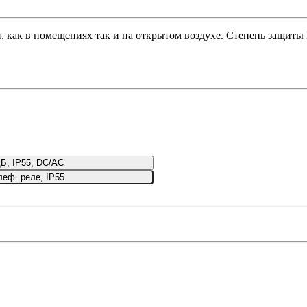
, как в помещениях так и на открытом воздухе. Степень защиты 
Б, IP55, DC/AC
еф. реле, IP55