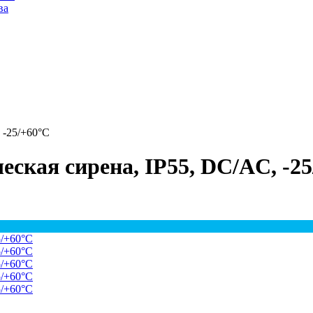
ва
 -25/+60°C
ская сирена, IP55, DC/AC, -2