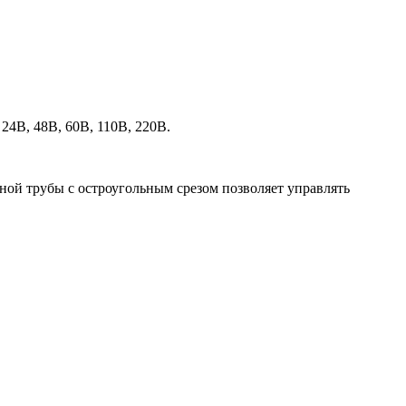
24В, 48В, 60В, 110В, 220В.
сной трубы с остроугольным срезом позволяет управлять