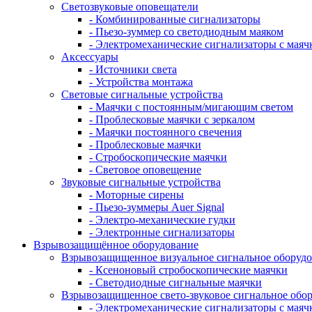
Светозвуковые оповещатели
- Комбинированные сигнализаторы
- Пьезо-зуммер со светодиодным маяком
- Электромеханические сигнализаторы с маяч
Аксессуары
- Источники света
- Устройства монтажа
Световые сигнальные устройства
- Маячки с постоянным/мигающим светом
- Проблесковые маячки с зеркалом
- Маячки постоянного свечения
- Проблесковые маячки
- Стробоскопические маячки
- Световое оповещение
Звуковые сигнальные устройства
- Моторные сирены
- Пьезо-зуммеры Auer Signal
- Электро-механические гудки
- Электронные сигнализаторы
Взрывозащищённое оборудование
Взрывозащищенное визуальное сигнальное оборуд
- Ксеноновый стробоскопические маячки
- Светодиодные сигнальные маячки
Взрывозащищенное свето-звуковое сигнальное обо
- Электромеханические сигнализаторы с маяч