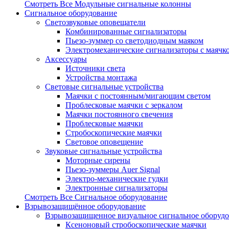
Смотреть Все Модульные сигнальные колонны
Сигнальное оборудование
Светозвуковые оповещатели
Комбинированные сигнализаторы
Пьезо-зуммер со светодиодным маяком
Электромеханические сигнализаторы с маячк
Аксессуары
Источники света
Устройства монтажа
Световые сигнальные устройства
Маячки с постоянным/мигающим светом
Проблесковые маячки с зеркалом
Маячки постоянного свечения
Проблесковые маячки
Стробоскопические маячки
Световое оповещение
Звуковые сигнальные устройства
Моторные сирены
Пьезо-зуммеры Auer Signal
Электро-механические гудки
Электронные сигнализаторы
Смотреть Все Сигнальное оборудование
Взрывозащищённое оборудование
Взрывозащищенное визуальное сигнальное оборуд
Ксеноновый стробоскопические маячки