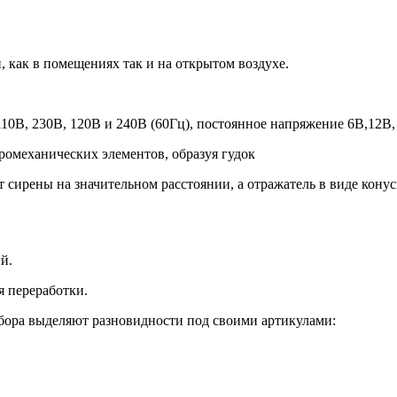
, как в помещениях так и на открытом воздухе.
10В, 230В, 120В и 240В (60Гц), постоянное напряжение 6В,12В, 
омеханических элементов, образуя гудок
т сирены на значительном расстоянии, а отражатель в виде кону
й.
 переработки.
бора выделяют разновидности под своими артикулами: