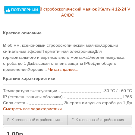
ПОПУЛЯРНЫЙ
Краткое описание
Ø 60 мм, ксеноновый стробоскопический маячокХороший
сигнальный эффектГерметичная электроникаДля
горизонтального и вертикального монтажаЭнергия импульса
строба до 1 ДжВысокая степень защиты IP65Для общего
примененияХороше...
Читать далее...
Краткие характеристики
Температура эксплуатации -
-30 °C / +60 °C
IP (степень защиты оболочки) -
IP65
Сила света -
Энергия импульса строба до 1 Дж
Смотреть все характеристики
FLK ксеноновый стробоскопический маячок Красный 230-240 V AC
FLK ксеноновый стробоскопический
1.00р.