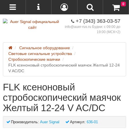
0
+7 (343) 363-03-57
info@auer-rus.ru Будни: с 09:00 до
19:00 (МСК+2)
Сигнальное оборудование
Световые сигнальные устройства
Стробоскопические маячки
FLK ксеноновый стробоскопический маячок Желтый 12-24
V AC/DC
FLK ксеноновый
стробоскопический маячок
Желтый 12-24 V AC/DC
Производитель:
Auer Signal
Артикул:
636-01