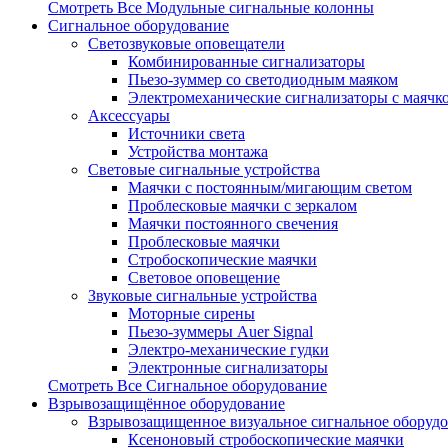
Смотреть Все Модульные сигнальные колонны
Сигнальное оборудование
Светозвуковые оповещатели
Комбинированные сигнализаторы
Пьезо-зуммер со светодиодным маяком
Электромеханические сигнализаторы с маячк
Аксессуары
Источники света
Устройства монтажа
Световые сигнальные устройства
Маячки с постоянным/мигающим светом
Проблесковые маячки с зеркалом
Маячки постоянного свечения
Проблесковые маячки
Стробоскопические маячки
Световое оповещение
Звуковые сигнальные устройства
Моторные сирены
Пьезо-зуммеры Auer Signal
Электро-механические гудки
Электронные сигнализаторы
Смотреть Все Сигнальное оборудование
Взрывозащищённое оборудование
Взрывозащищенное визуальное сигнальное оборуд
Ксеноновый стробоскопические маячки