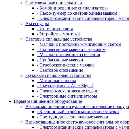
Светозвуковые оповещатели
- Комбинированные сигнализаторы
- Пьезо-зуммер со светодиодным маяком
- Электромеханические сигнализаторы с маяч
Аксессуары
- Источники света
- Устройства монтажа
Световые сигнальные устройства
- Маячки с постоянным/мигающим светом
- Проблесковые маячки с зеркалом
- Маячки постоянного свечения
- Проблесковые маячки
- Стробоскопические маячки
- Световое оповещение
Звуковые сигнальные устройства
- Моторные сирены
- Пьезо-зуммеры Auer Signal
- Электро-механические гудки
- Электронные сигнализаторы
Взрывозащищённое оборудование
Взрывозащищенное визуальное сигнальное оборуд
- Ксеноновый стробоскопические маячки
- Светодиодные сигнальные маячки
Взрывозащищенное свето-звуковое сигнальное обо
- Электромеханические сигнализаторы с маяч