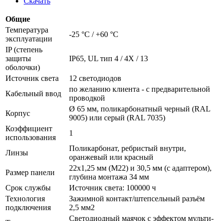
Скачать
Общие
Температура
-25 °C / +60 °C
эксплуатации
IP (степень
защиты
IP65, UL тип 4 / 4X / 13
оболочки)
Источник света
12 светодиодов
по желанию клиента - с предварительной
Кабельный ввод
проводкой
Ø 65 мм, поликарбонатный черный (RAL
Корпус
9005) или серый (RAL 7035)
Коэффициент
1
использования
Поликарбонат, ребристый внутри,
Линзы
оранжевый или красный
22x1,25 мм (M22) и 30,5 мм (с адаптером),
Размер панели
глубина монтажа 34 мм
Срок службы
Источник света: 100000 ч
Технология
Зажимной контакт/штепсельный разъём
подключения
2,5 мм2
Светодиодный маячок с эффектом мульти-