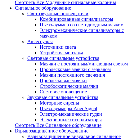
Смотреть Все Модульные сигнальные колонны
Сигнальное оборудование
Светозвуковые оповещатели
Комбинированные сигнализаторы
Пьезо-зуммер со светодиодным маяком
Электромеханические сигнализаторы с
маячком
Аксессуары
Источники света
Устройства монтажа
Световые сигнальные устройства
Маячки с постоянным/мигающим светом
Проблесковые маячки с зеркалом
Маячки постоянного свечения
Проблесковые маячки
Стробоскопические маячки
Световое оповещение
Звуковые сигнальные устройства
Моторные сирены
Пьезо-зуммеры Auer Signal
Электро-механические гудки
Электронные сигнализаторы
Смотреть Все Сигнальное оборудование
Взрывозащищённое оборудование
Взрывозащищенное визуальное сигнальное