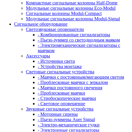
Компактные сигнальные колонны Half-Dome
Модульные сигнальные колонны Eco-Modul
Сигнальные колонны Modul-Compact
Модульные сигнальные колонны Modul-Signal
Сигнальное оборудование
Светозвуковые оповещатели
- Комбинированные сигнализаторы
- Пьезо-зуммер со светодиодным маяком
- Электромеханические сигнализаторы с
маячком
Аксессуары
- Источники света
- Устройства монтажа
Световые сигнальные устройства
- Маячки с постоянным/мигающим светом
- Проблесковые маячки с зеркалом
- Маячки постоянного свечения
- Проблесковые маячки
- Стробоскопические маячки
- Световое оповещение
Звуковые сигнальные устройства
- Моторные сирены
- Пьезо-зуммеры Auer Signal
- Электро-механические гудки
- Электронные сигнализаторы