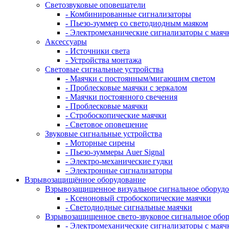
Светозвуковые оповещатели
- Комбинированные сигнализаторы
- Пьезо-зуммер со светодиодным маяком
- Электромеханические сигнализаторы с маяч
Аксессуары
- Источники света
- Устройства монтажа
Световые сигнальные устройства
- Маячки с постоянным/мигающим светом
- Проблесковые маячки с зеркалом
- Маячки постоянного свечения
- Проблесковые маячки
- Стробоскопические маячки
- Световое оповещение
Звуковые сигнальные устройства
- Моторные сирены
- Пьезо-зуммеры Auer Signal
- Электро-механические гудки
- Электронные сигнализаторы
Взрывозащищённое оборудование
Взрывозащищенное визуальное сигнальное оборуд
- Ксеноновый стробоскопические маячки
- Светодиодные сигнальные маячки
Взрывозащищенное свето-звуковое сигнальное обо
- Электромеханические сигнализаторы с маяч