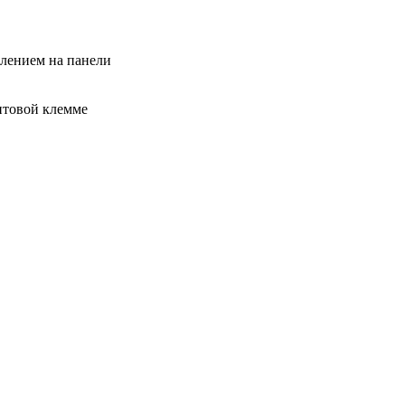
плением на панели
нтовой клемме