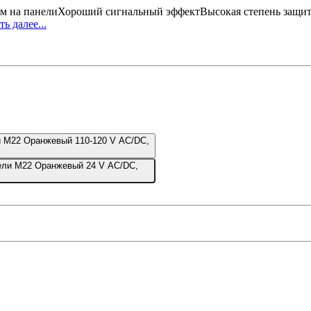
ем на панелиХороший сигнальный эффектВысокая степень защит
ть далее...
и М22 Оранжевый 110-120 V AC/DC,
нели М22 Оранжевый 24 V AC/DC,