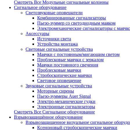
Смотреть Все Модульные сигнальные колонны
Сигнальное оборудование
Светозвуковые оповещатели
Комбинированные сигнализаторы
Пьезо-зуммер со светодиодным маяком
Электромеханические сигнализаторы с маячк
Аксессуары
Источники света
Устройства монтажа
Световые сигнальные устройства
Маячки с постоянным/мигающим светом
Проблесковые маячки с зеркалом
Маячки постоянного свечения
Проблесковые маячки
Стробоскопические маячки
Световое оповещение
Звуковые сигнальные устройства
Моторные сирены
Пьезо-зуммеры Auer Signal
Электро-механические гудки
Электронные сигнализаторы
Смотреть Все Сигнальное оборудование
Взрывозащищённое оборудование
Взрывозащищенное визуальное сигнальное оборуд
Ксеноновый стробоскопические маячки