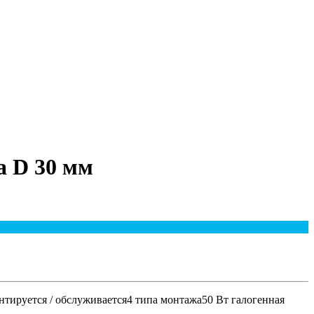
а D 30 мм
тируется / обслуживается4 типа монтажа50 Вт галогенная