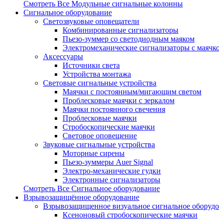
Смотреть Все Модульные сигнальные колонны
Сигнальное оборудование
Светозвуковые оповещатели
Комбинированные сигнализаторы
Пьезо-зуммер со светодиодным маяком
Электромеханические сигнализаторы с маячк
Аксессуары
Источники света
Устройства монтажа
Световые сигнальные устройства
Маячки с постоянным/мигающим светом
Проблесковые маячки с зеркалом
Маячки постоянного свечения
Проблесковые маячки
Стробоскопические маячки
Световое оповещение
Звуковые сигнальные устройства
Моторные сирены
Пьезо-зуммеры Auer Signal
Электро-механические гудки
Электронные сигнализаторы
Смотреть Все Сигнальное оборудование
Взрывозащищённое оборудование
Взрывозащищенное визуальное сигнальное оборуд
Ксеноновый стробоскопические маячки