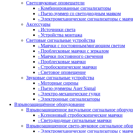
Светозвуковые оповещатели
- Комбинированные сигнализаторы
- Пьезо-зуммер со светодиодным маяком
- Электромеханические сигнализаторы с маяч
Аксессуары
- Источники света
- Устройства монтажа
Световые сигнальные устройства
- Маячки с постоянным/мигающим светом
- Проблесковые маячки с зеркалом
- Маячки постоянного свечения
- Проблесковые маячки
- Стробоскопические маячки
- Световое оповещение
Звуковые сигнальные устройства
- Моторные сирены
- Пьезо-зуммеры Auer Signal
- Электро-механические гудки
- Электронные сигнализаторы
Взрывозащищённое оборудование
Взрывозащищенное визуальное сигнальное оборуд
- Ксеноновый стробоскопические маячки
- Светодиодные сигнальные маячки
Взрывозащищенное свето-звуковое сигнальное обо
- Электромеханические сигнализаторы с маяч