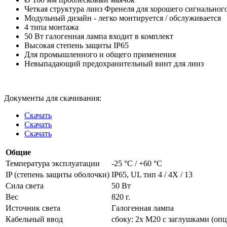
Четкая структура линз Френеля для хорошего сигнальног
Модульный дизайн - легко монтируется / обслуживается
4 типа монтажа
50 Вт галогенная лампа входит в комплект
Высокая степень защиты IP65
Для промышленного и общего применения
Невыпадающий предохранительный винт для линз
Документы для скачивания:
Скачать
Скачать
Скачать
Общие
Температура эксплуатации
-25 °C / +60 °C
IP (степень защиты оболочки)
IP65, UL тип 4 / 4X / 13
Сила света
50 Вт
Вес
820 г.
Источник света
Галогенная лампа
Кабельный ввод
сбоку: 2x M20 с заглушками (оп