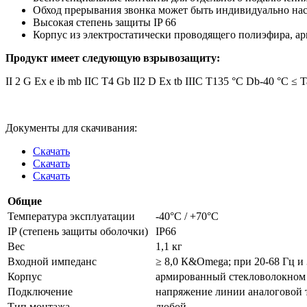
Обход прерывания звонка может быть индивидуально на
Высокая степень защиты IP 66
Корпус из электростатически проводящего полиэфира, а
Продукт имеет следующую взрывозащиту:
II 2 G Ex e ib mb IIC T4 Gb II
2 D Ex tb IIIC T135 °C Db
-40 °C ≤ 
Документы для скачивания:
Скачать
Скачать
Скачать
Общие
Температура эксплуатации
-40°C / +70°C
IP (степень защиты оболочки)
IP66
Вес
1,1 кг
Входной импеданс
≥ 8,0 К&Omega; при 20-68 Гц и
Корпус
армированный стекловолокном
Подключение
напряжение линии аналоговой 
Тип монтажа
любой