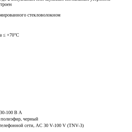
строен
рмированного стекловолокном
Ta ≤ +70°C
 30-100 В А
 полиэфир, черный
телефонной сети, AC 30 V-100 V (TNV-3)