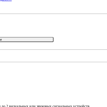
и
 до 2 визуальных или звуковых сигнальных устройств