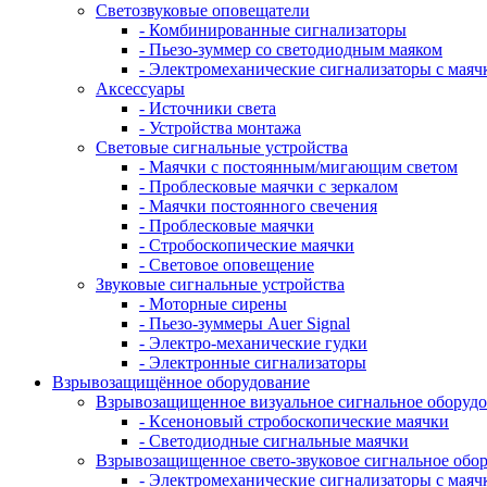
Светозвуковые оповещатели
- Комбинированные сигнализаторы
- Пьезо-зуммер со светодиодным маяком
- Электромеханические сигнализаторы с маяч
Аксессуары
- Источники света
- Устройства монтажа
Световые сигнальные устройства
- Маячки с постоянным/мигающим светом
- Проблесковые маячки с зеркалом
- Маячки постоянного свечения
- Проблесковые маячки
- Стробоскопические маячки
- Световое оповещение
Звуковые сигнальные устройства
- Моторные сирены
- Пьезо-зуммеры Auer Signal
- Электро-механические гудки
- Электронные сигнализаторы
Взрывозащищённое оборудование
Взрывозащищенное визуальное сигнальное оборуд
- Ксеноновый стробоскопические маячки
- Светодиодные сигнальные маячки
Взрывозащищенное свето-звуковое сигнальное обо
- Электромеханические сигнализаторы с маяч