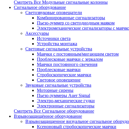
Смотреть Все Модульные сигнальные колонны
Сигнальное оборудование
Светозвуковые оповещатели
Комбинированные сигнализаторы
Пьезо-зуммер со светодиодным маяком
Электромеханические сигнализаторы с маячк
Аксессуары
Источники света
Устройства монтажа
Световые сигнальные устройства
Маячки с постоянным/мигающим светом
Проблесковые маячки с зеркалом
Маячки постоянного свечения
Проблесковые маячки
Стробоскопические маячки
Световое оповещение
Звуковые сигнальные устройства
Моторные сирены
Пьезо-зуммеры Auer Signal
Электро-механические гудки
Электронные сигнализаторы
Смотреть Все Сигнальное оборудование
Взрывозащищённое оборудование
Взрывозащищенное визуальное сигнальное оборуд
Ксеноновый стробоскопические маячки