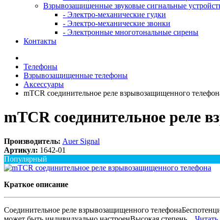
Взрывозащищенные звуковые сигнальные устройст
- Электро-механические гудки
- Электро-механические звонки
- Электронные многотональные сирены
Контакты
Телефоны
Взрывозащищенные телефоны
Аксессуары
mTCR соединительное реле взрывозащищенного телефон
mTCR соединительное реле в
Производитель:
Auer Signal
Артикул:
1642-01
Популярный
Краткое описание
Соединительное реле взрывозащищенного телефонаБеспотенциа
может быть индивидуально настроенВысокая степень...
Читать 