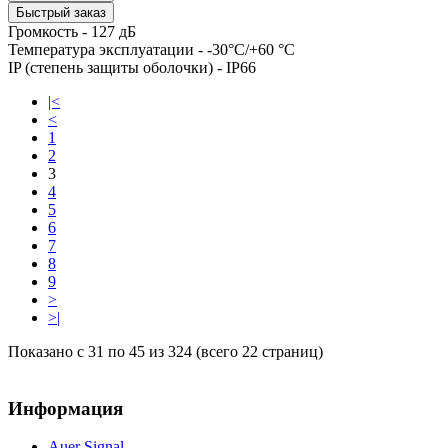
Быстрый заказ
Громкость -
127 дБ
Температура эксплуатации -
-30°C/+60 °C
IP (степень защиты оболочки) -
IP66
|<
<
1
2
3
4
5
6
7
8
9
>
>|
Показано с 31 по 45 из 324 (всего 22 страниц)
Информация
Auer Signal