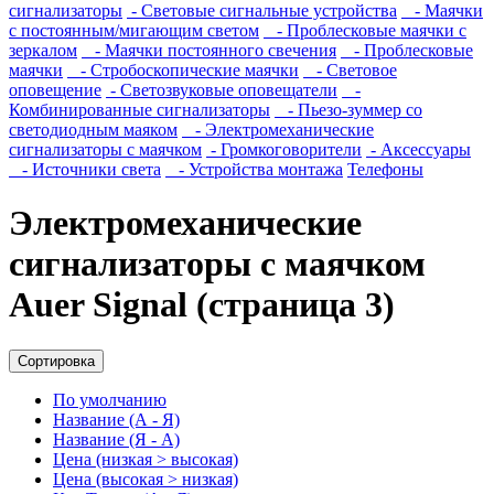
сигнализаторы
- Световые сигнальные устройства
- Маячки
с постоянным/мигающим светом
- Проблесковые маячки с
зеркалом
- Маячки постоянного свечения
- Проблесковые
маячки
- Стробоскопические маячки
- Световое
оповещение
- Светозвуковые оповещатели
-
Комбинированные сигнализаторы
- Пьезо-зуммер со
светодиодным маяком
- Электромеханические
сигнализаторы с маячком
- Громкоговорители
- Аксессуары
- Источники света
- Устройства монтажа
Телефоны
Электромеханические
сигнализаторы с маячком
Auer Signal (страница 3)
Сортировка
По умолчанию
Название (А - Я)
Название (Я - А)
Цена (низкая > высокая)
Цена (высокая > низкая)