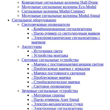
Компактные сигнальные колонны Half-Dome
Модульные сигнальные колонны Eco-Modul
Сигнальные колонны Modul-Compact
Модульные сигнальные колонны Modul-Signal
Сигнальное оборудование
Светозвуковые оповещатели
- Комбинированные сигнализаторы
- Пьезо-зуммер со светодиодным маяком
- Электромеханические сигнализаторы с
маячком
Аксессуары
- Источники света
- Устройства монтажа
Световые сигнальные устройства
- Маячки с постоянным/мигающим светом
- Проблесковые маячки с зеркалом
- Маячки постоянного свечения
- Проблесковые маячки
- Стробоскопические маячки
- Световое оповещение
Звуковые сигнальные устройства
- Моторные сирены
- Пьезо-зуммеры Auer Signal
- Электро-механические гудки
- Электронные сигнализаторы