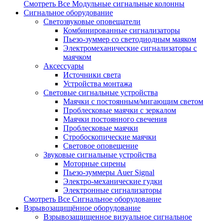
Смотреть Все Модульные сигнальные колонны
Сигнальное оборудование
Светозвуковые оповещатели
Комбинированные сигнализаторы
Пьезо-зуммер со светодиодным маяком
Электромеханические сигнализаторы с
маячком
Аксессуары
Источники света
Устройства монтажа
Световые сигнальные устройства
Маячки с постоянным/мигающим светом
Проблесковые маячки с зеркалом
Маячки постоянного свечения
Проблесковые маячки
Стробоскопические маячки
Световое оповещение
Звуковые сигнальные устройства
Моторные сирены
Пьезо-зуммеры Auer Signal
Электро-механические гудки
Электронные сигнализаторы
Смотреть Все Сигнальное оборудование
Взрывозащищённое оборудование
Взрывозащищенное визуальное сигнальное