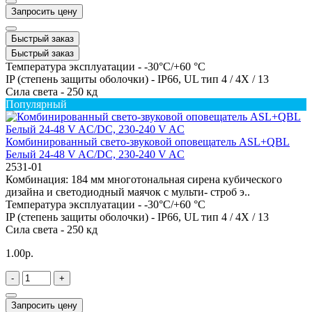
Запросить цену
Быстрый заказ
Быстрый заказ
Температура эксплуатации -
-30°C/+60 °C
IP (степень защиты оболочки) -
IP66, UL тип 4 / 4X / 13
Сила света -
250 кд
Популярный
Комбинированный свето-звуковой оповещатель ASL+QBL
Белый 24-48 V AC/DC, 230-240 V AC
2531-01
Комбинация: 184 мм многотональная сирена кубического
дизайна и светодиодный маячок с мульти- строб э..
Температура эксплуатации -
-30°C/+60 °C
IP (степень защиты оболочки) -
IP66, UL тип 4 / 4X / 13
Сила света -
250 кд
1.00р.
-
+
Запросить цену