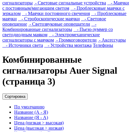
сигнализаторы
- Световые сигнальные устройства
- Маячки
с постоянным/мигающим светом
- Проблесковые маячки с
зеркалом
- Маячки постоянного свечения
- Проблесковые
маячки
- Стробоскопические маячки
- Световое
оповещение
- Светозвуковые оповещатели
-
Комбинированные сигнализаторы
- Пьезо-зуммер со
светодиодным маяком
- Электромеханические
сигнализаторы с маячком
- Громкоговорители
- Аксессуары
- Источники света
- Устройства монтажа
Телефоны
Комбинированные
сигнализаторы Auer Signal
(страница 3)
Сортировка
По умолчанию
Название (А - Я)
Название (Я - А)
Цена (низкая > высокая)
Цена (высокая > низкая)