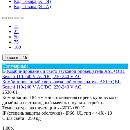
Код Товара (А - Я)
Код Товара (Я - А)
15
25
50
75
100
Показать:
15
Популярный
Комбинированный свето-звуковой оповещатель ASL+QBL
Белый 110-240 V AC/DC, 230-240 V AC
2530-01
Комбинация: 184 мм многотональная сирена кубического
дизайна и светодиодный маячок с мульти- строб э..
Температура эксплуатации -
-30°C/+60 °C
IP (степень защиты оболочки) -
IP66, UL тип 4 / 4X / 13
Сила света -
250 кд
1.00р.