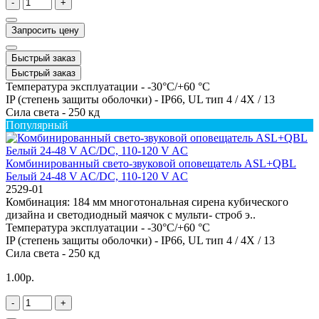
-
+
Запросить цену
Быстрый заказ
Быстрый заказ
Температура эксплуатации -
-30°C/+60 °C
IP (степень защиты оболочки) -
IP66, UL тип 4 / 4X / 13
Сила света -
250 кд
Популярный
Комбинированный свето-звуковой оповещатель ASL+QBL
Белый 24-48 V AC/DC, 110-120 V AC
2529-01
Комбинация: 184 мм многотональная сирена кубического
дизайна и светодиодный маячок с мульти- строб э..
Температура эксплуатации -
-30°C/+60 °C
IP (степень защиты оболочки) -
IP66, UL тип 4 / 4X / 13
Сила света -
250 кд
1.00р.
-
+