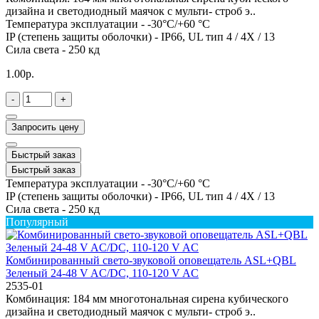
дизайна и светодиодный маячок с мульти- строб э..
Температура эксплуатации -
-30°C/+60 °C
IP (степень защиты оболочки) -
IP66, UL тип 4 / 4X / 13
Сила света -
250 кд
1.00р.
-
+
Запросить цену
Быстрый заказ
Быстрый заказ
Температура эксплуатации -
-30°C/+60 °C
IP (степень защиты оболочки) -
IP66, UL тип 4 / 4X / 13
Сила света -
250 кд
Популярный
Комбинированный свето-звуковой оповещатель ASL+QBL
Зеленый 24-48 V AC/DC, 110-120 V AC
2535-01
Комбинация: 184 мм многотональная сирена кубического
дизайна и светодиодный маячок с мульти- строб э..