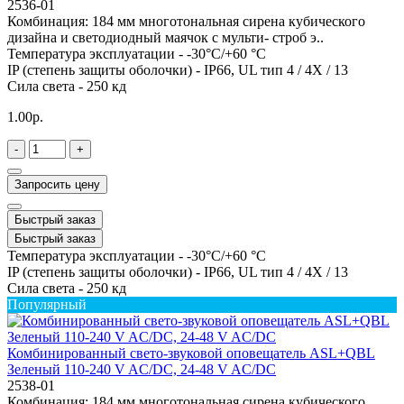
2536-01
Комбинация: 184 мм многотональная сирена кубического
дизайна и светодиодный маячок с мульти- строб э..
Температура эксплуатации -
-30°C/+60 °C
IP (степень защиты оболочки) -
IP66, UL тип 4 / 4X / 13
Сила света -
250 кд
1.00р.
-
+
Запросить цену
Быстрый заказ
Быстрый заказ
Температура эксплуатации -
-30°C/+60 °C
IP (степень защиты оболочки) -
IP66, UL тип 4 / 4X / 13
Сила света -
250 кд
Популярный
Комбинированный свето-звуковой оповещатель ASL+QBL
Зеленый 110-240 V AC/DC, 24-48 V AC/DC
2538-01
Комбинация: 184 мм многотональная сирена кубического