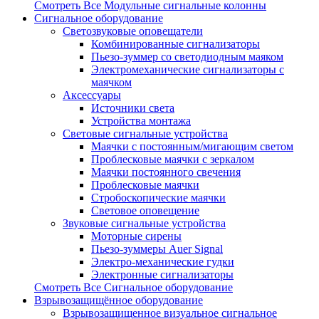
Смотреть Все Модульные сигнальные колонны
Сигнальное оборудование
Светозвуковые оповещатели
Комбинированные сигнализаторы
Пьезо-зуммер со светодиодным маяком
Электромеханические сигнализаторы с
маячком
Аксессуары
Источники света
Устройства монтажа
Световые сигнальные устройства
Маячки с постоянным/мигающим светом
Проблесковые маячки с зеркалом
Маячки постоянного свечения
Проблесковые маячки
Стробоскопические маячки
Световое оповещение
Звуковые сигнальные устройства
Моторные сирены
Пьезо-зуммеры Auer Signal
Электро-механические гудки
Электронные сигнализаторы
Смотреть Все Сигнальное оборудование
Взрывозащищённое оборудование
Взрывозащищенное визуальное сигнальное