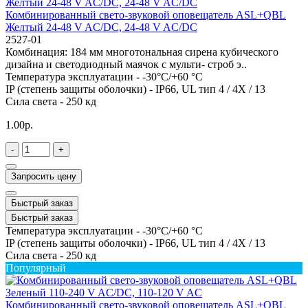
Комбинированный свето-звуковой оповещатель ASL+QBL
Желтый 24-48 V AC/DC, 24-48 V AC/DC
2527-01
Комбинация: 184 мм многотональная сирена кубического
дизайна и светодиодный маячок с мульти- строб э..
Температура эксплуатации -
-30°C/+60 °C
IP (степень защиты оболочки) -
IP66, UL тип 4 / 4X / 13
Сила света -
250 кд
1.00р.
-
+
Запросить цену
Быстрый заказ
Быстрый заказ
Температура эксплуатации -
-30°C/+60 °C
IP (степень защиты оболочки) -
IP66, UL тип 4 / 4X / 13
Сила света -
250 кд
Популярный
Комбинированный свето-звуковой оповещатель ASL+QBL