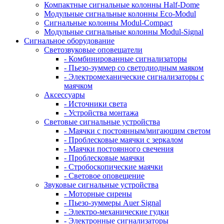
Компактные сигнальные колонны Half-Dome
Модульные сигнальные колонны Eco-Modul
Сигнальные колонны Modul-Compact
Модульные сигнальные колонны Modul-Signal
Сигнальное оборудование
Светозвуковые оповещатели
- Комбинированные сигнализаторы
- Пьезо-зуммер со светодиодным маяком
- Электромеханические сигнализаторы с
маячком
Аксессуары
- Источники света
- Устройства монтажа
Световые сигнальные устройства
- Маячки с постоянным/мигающим светом
- Проблесковые маячки с зеркалом
- Маячки постоянного свечения
- Проблесковые маячки
- Стробоскопические маячки
- Световое оповещение
Звуковые сигнальные устройства
- Моторные сирены
- Пьезо-зуммеры Auer Signal
- Электро-механические гудки
- Электронные сигнализаторы