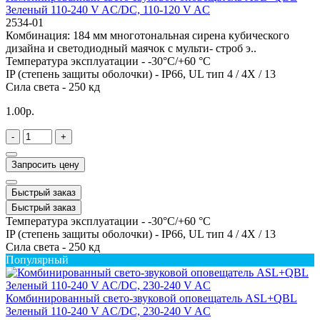
Зеленый 110-240 V AC/DC, 110-120 V AC
2534-01
Комбинация: 184 мм многотональная сирена кубического
дизайна и светодиодный маячок с мульти- строб э..
Температура эксплуатации -
-30°C/+60 °C
IP (степень защиты оболочки) -
IP66, UL тип 4 / 4X / 13
Сила света -
250 кд
1.00р.
-
+
Запросить цену
Быстрый заказ
Быстрый заказ
Температура эксплуатации -
-30°C/+60 °C
IP (степень защиты оболочки) -
IP66, UL тип 4 / 4X / 13
Сила света -
250 кд
Популярный
Комбинированный свето-звуковой оповещатель ASL+QBL
Зеленый 110-240 V AC/DC, 230-240 V AC