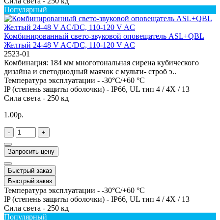
Сила света -
250 кд
Популярный
Комбинированный свето-звуковой оповещатель ASL+QBL
Желтый 24-48 V AC/DC, 110-120 V AC
2523-01
Комбинация: 184 мм многотональная сирена кубического
дизайна и светодиодный маячок с мульти- строб э..
Температура эксплуатации -
-30°C/+60 °C
IP (степень защиты оболочки) -
IP66, UL тип 4 / 4X / 13
Сила света -
250 кд
1.00р.
-
+
Запросить цену
Быстрый заказ
Быстрый заказ
Температура эксплуатации -
-30°C/+60 °C
IP (степень защиты оболочки) -
IP66, UL тип 4 / 4X / 13
Сила света -
250 кд
Популярный