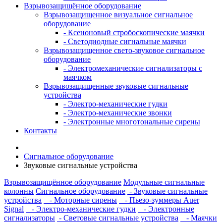
Взрывозащищённое оборудование
Взрывозащищенное визуальное сигнальное
оборудование
- Ксеноновый стробоскопические маячки
- Светодиодные сигнальные маячки
Взрывозащищенное свето-звуковое сигнальное
оборудование
- Электромеханические сигнализаторы с
маячком
Взрывозащищенные звуковые сигнальные
устройства
- Электро-механические гудки
- Электро-механические звонки
- Электронные многотональные сирены
Контакты
Сигнальное оборудование
Звуковые сигнальные устройства
Взрывозащищённое оборудование
Модульные сигнальные
колонны
Сигнальное оборудование
- Звуковые сигнальные
устройства
- Моторные сирены
- Пьезо-зуммеры Auer
Signal
- Электро-механические гудки
- Электронные
сигнализаторы
- Световые сигнальные устройства
- Маячки