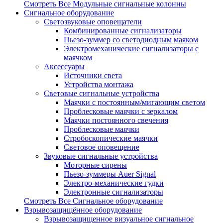
Смотреть Все Модульные сигнальные колонны
Сигнальное оборудование
Светозвуковые оповещатели
Комбинированные сигнализаторы
Пьезо-зуммер со светодиодным маяком
Электромеханические сигнализаторы с
маячком
Аксессуары
Источники света
Устройства монтажа
Световые сигнальные устройства
Маячки с постоянным/мигающим светом
Проблесковые маячки с зеркалом
Маячки постоянного свечения
Проблесковые маячки
Стробоскопические маячки
Световое оповещение
Звуковые сигнальные устройства
Моторные сирены
Пьезо-зуммеры Auer Signal
Электро-механические гудки
Электронные сигнализаторы
Смотреть Все Сигнальное оборудование
Взрывозащищённое оборудование
Взрывозащищенное визуальное сигнальное