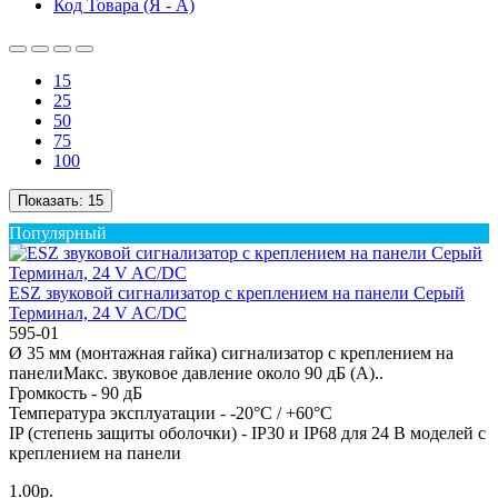
Код Товара (Я - А)
15
25
50
75
100
Показать:
15
Популярный
ESZ звуковой сигнализатор с креплением на панели Серый
Терминал, 24 V AC/DC
595-01
Ø 35 мм (монтажная гайка) сигнализатор с креплением на
панелиМакс. звуковое давление около 90 дБ (A)..
Громкость -
90 дБ
Температура эксплуатации -
-20°C / +60°C
IP (степень защиты оболочки) -
IP30 и IP68 для 24 В моделей с
креплением на панели
1.00р.