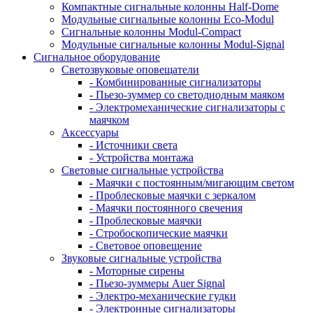
Компактные сигнальные колонны Half-Dome
Модульные сигнальные колонны Eco-Modul
Сигнальные колонны Modul-Compact
Модульные сигнальные колонны Modul-Signal
Сигнальное оборудование
Светозвуковые оповещатели
- Комбинированные сигнализаторы
- Пьезо-зуммер со светодиодным маяком
- Электромеханические сигнализаторы с
маячком
Аксессуары
- Источники света
- Устройства монтажа
Световые сигнальные устройства
- Маячки с постоянным/мигающим светом
- Проблесковые маячки с зеркалом
- Маячки постоянного свечения
- Проблесковые маячки
- Стробоскопические маячки
- Световое оповещение
Звуковые сигнальные устройства
- Моторные сирены
- Пьезо-зуммеры Auer Signal
- Электро-механические гудки
- Электронные сигнализаторы