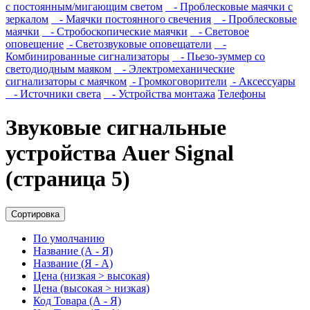
с постоянным/мигающим светом
- Проблесковые маячки с
зеркалом
- Маячки постоянного свечения
- Проблесковые
маячки
- Стробоскопические маячки
- Световое
оповещение
- Светозвуковые оповещатели
-
Комбинированные сигнализаторы
- Пьезо-зуммер со
светодиодным маяком
- Электромеханические
сигнализаторы с маячком
- Громкоговорители
- Аксессуары
- Источники света
- Устройства монтажа
Телефоны
Звуковые сигнальные
устройства Auer Signal
(страница 5)
Сортировка
По умолчанию
Название (А - Я)
Название (Я - А)
Цена (низкая > высокая)
Цена (высокая > низкая)
Код Товара (А - Я)