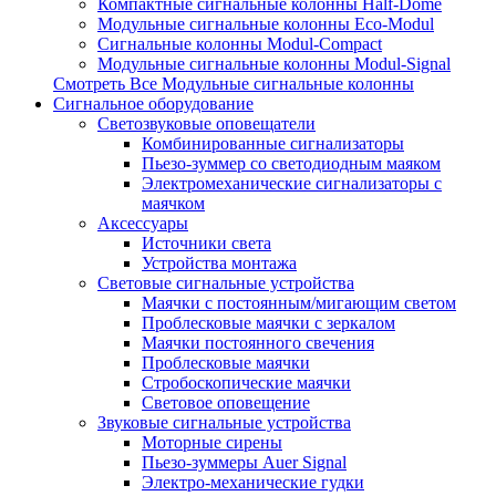
Компактные сигнальные колонны Half-Dome
Модульные сигнальные колонны Eco-Modul
Сигнальные колонны Modul-Compact
Модульные сигнальные колонны Modul-Signal
Смотреть Все Модульные сигнальные колонны
Сигнальное оборудование
Светозвуковые оповещатели
Комбинированные сигнализаторы
Пьезо-зуммер со светодиодным маяком
Электромеханические сигнализаторы с
маячком
Аксессуары
Источники света
Устройства монтажа
Световые сигнальные устройства
Маячки с постоянным/мигающим светом
Проблесковые маячки с зеркалом
Маячки постоянного свечения
Проблесковые маячки
Стробоскопические маячки
Световое оповещение
Звуковые сигнальные устройства
Моторные сирены
Пьезо-зуммеры Auer Signal
Электро-механические гудки