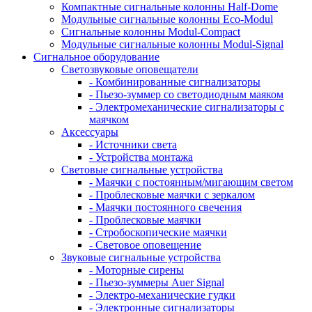
Компактные сигнальные колонны Half-Dome
Модульные сигнальные колонны Eco-Modul
Сигнальные колонны Modul-Compact
Модульные сигнальные колонны Modul-Signal
Сигнальное оборудование
Светозвуковые оповещатели
- Комбинированные сигнализаторы
- Пьезо-зуммер со светодиодным маяком
- Электромеханические сигнализаторы с
маячком
Аксессуары
- Источники света
- Устройства монтажа
Световые сигнальные устройства
- Маячки с постоянным/мигающим светом
- Проблесковые маячки с зеркалом
- Маячки постоянного свечения
- Проблесковые маячки
- Стробоскопические маячки
- Световое оповещение
Звуковые сигнальные устройства
- Моторные сирены
- Пьезо-зуммеры Auer Signal
- Электро-механические гудки
- Электронные сигнализаторы