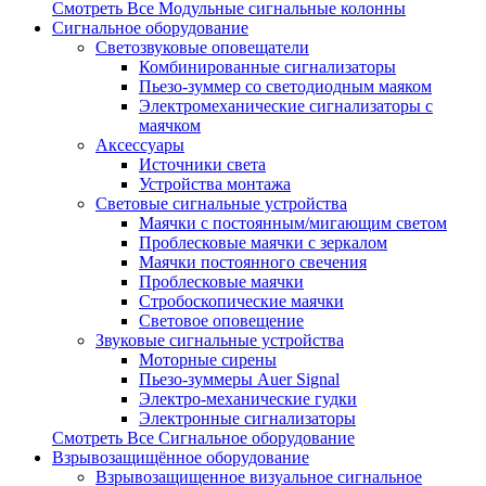
Смотреть Все Модульные сигнальные колонны
Сигнальное оборудование
Светозвуковые оповещатели
Комбинированные сигнализаторы
Пьезо-зуммер со светодиодным маяком
Электромеханические сигнализаторы с
маячком
Аксессуары
Источники света
Устройства монтажа
Световые сигнальные устройства
Маячки с постоянным/мигающим светом
Проблесковые маячки с зеркалом
Маячки постоянного свечения
Проблесковые маячки
Стробоскопические маячки
Световое оповещение
Звуковые сигнальные устройства
Моторные сирены
Пьезо-зуммеры Auer Signal
Электро-механические гудки
Электронные сигнализаторы
Смотреть Все Сигнальное оборудование
Взрывозащищённое оборудование
Взрывозащищенное визуальное сигнальное