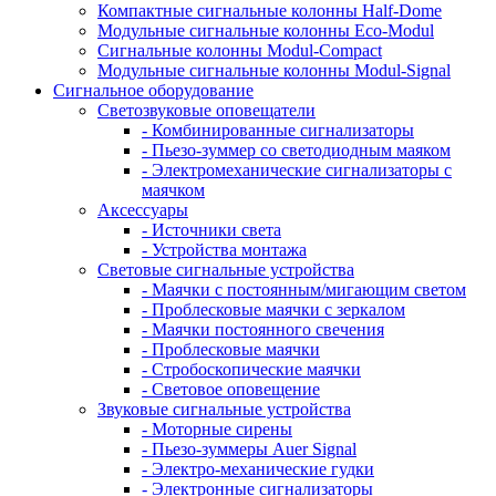
Компактные сигнальные колонны Half-Dome
Модульные сигнальные колонны Eco-Modul
Сигнальные колонны Modul-Compact
Модульные сигнальные колонны Modul-Signal
Сигнальное оборудование
Светозвуковые оповещатели
- Комбинированные сигнализаторы
- Пьезо-зуммер со светодиодным маяком
- Электромеханические сигнализаторы с
маячком
Аксессуары
- Источники света
- Устройства монтажа
Световые сигнальные устройства
- Маячки с постоянным/мигающим светом
- Проблесковые маячки с зеркалом
- Маячки постоянного свечения
- Проблесковые маячки
- Стробоскопические маячки
- Световое оповещение
Звуковые сигнальные устройства
- Моторные сирены
- Пьезо-зуммеры Auer Signal
- Электро-механические гудки
- Электронные сигнализаторы