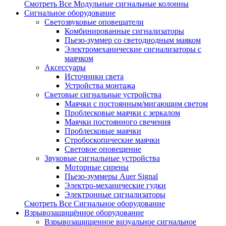
Смотреть Все Модульные сигнальные колонны
Сигнальное оборудование
Светозвуковые оповещатели
Комбинированные сигнализаторы
Пьезо-зуммер со светодиодным маяком
Электромеханические сигнализаторы с
маячком
Аксессуары
Источники света
Устройства монтажа
Световые сигнальные устройства
Маячки с постоянным/мигающим светом
Проблесковые маячки с зеркалом
Маячки постоянного свечения
Проблесковые маячки
Стробоскопические маячки
Световое оповещение
Звуковые сигнальные устройства
Моторные сирены
Пьезо-зуммеры Auer Signal
Электро-механические гудки
Электронные сигнализаторы
Смотреть Все Сигнальное оборудование
Взрывозащищённое оборудование
Взрывозащищенное визуальное сигнальное