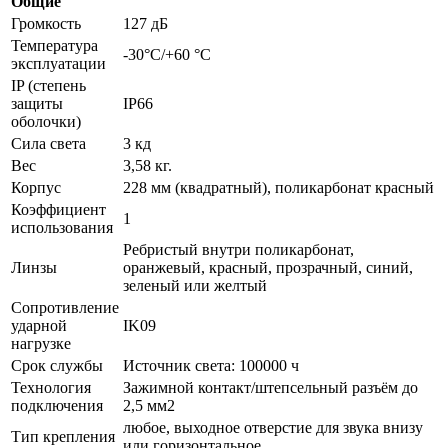
Общие
Громкость
127 дБ
Температура
-30°C/+60 °C
эксплуатации
IP (степень
защиты
IP66
оболочки)
Сила света
3 кд
Вес
3,58 кг.
Корпус
228 мм (квадратный), поликарбонат красный
Коэффициент
1
использования
Ребристый внутри поликарбонат,
Линзы
оранжевый, красный, прозрачный, синий,
зеленый или желтый
Сопротивление
ударной
IK09
нагрузке
Срок службы
Источник света: 100000 ч
Технология
Зажимной контакт/штепсельный разъём до
подключения
2,5 мм2
любое, выходное отверстие для звука внизу
Тип крепления
или горизонтальное