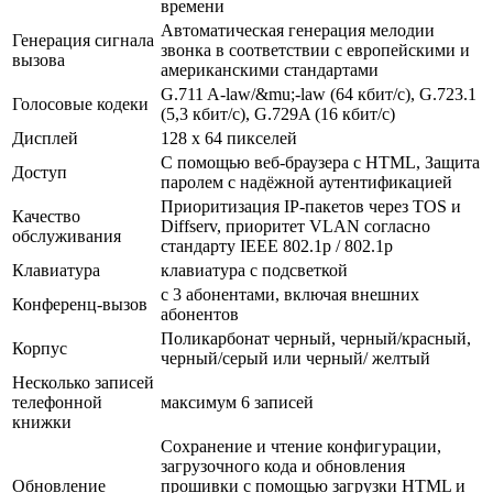
времени
Автоматическая генерация мелодии
Генерация сигнала
звонка в соответствии с европейскими и
вызова
американскими стандартами
G.711 A-law/&mu;-law (64 кбит/с), G.723.1
Голосовые кодеки
(5,3 кбит/с), G.729A (16 кбит/с)
Дисплей
128 x 64 пикселей
С помощью веб-браузера с HTML, Защита
Доступ
паролем с надёжной аутентификацией
Приоритизация IP-пакетов через TOS и
Качество
Diffserv, приоритет VLAN согласно
обслуживания
стандарту IEEE 802.1p / 802.1p
Клавиатура
клавиатура с подсветкой
с 3 абонентами, включая внешних
Конференц-вызов
абонентов
Поликарбонат черный, черный/красный,
Корпус
черный/серый или черный/ желтый
Несколько записей
телефонной
максимум 6 записей
книжки
Сохранение и чтение конфигурации,
загрузочного кода и обновления
Обновление
прошивки с помощью загрузки HTML и