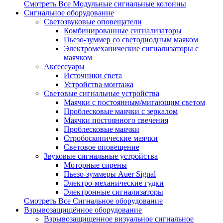
Смотреть Все Модульные сигнальные колонны
Сигнальное оборудование
Светозвуковые оповещатели
Комбинированные сигнализаторы
Пьезо-зуммер со светодиодным маяком
Электромеханические сигнализаторы с
маячком
Аксессуары
Источники света
Устройства монтажа
Световые сигнальные устройства
Маячки с постоянным/мигающим светом
Проблесковые маячки с зеркалом
Маячки постоянного свечения
Проблесковые маячки
Стробоскопические маячки
Световое оповещение
Звуковые сигнальные устройства
Моторные сирены
Пьезо-зуммеры Auer Signal
Электро-механические гудки
Электронные сигнализаторы
Смотреть Все Сигнальное оборудование
Взрывозащищённое оборудование
Взрывозащищенное визуальное сигнальное