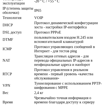
-20 ° C / +55 ° C
эксплуатации
IP (степень защиты
IP65
оболочки)
Технология
VOIP
Протокол динамической конфигурации
DHCP
хоста - настройки IP-интерфейса
DSL доступ
Протокол PPPoE
пользовательским входом H.245 или
DTMF
вспомогательной клавиатурой
Протокол управляющих сообщений в
ICMP
Интернет - для тестов ping
Трансляция сетевых адресов - для
NAT
перевода официальных IP-адресов в
неофициальные адреса и наоборот
Протокол управления в реальном
RTCP
времени - первый уровень «качества
обслуживания»
Туннелирование с использованием PPTP-
VPN
шифрования с MPPE
Вес
2,4 кг
Чрезвычайно точная информация о
Время
времени благодаря доступу к серверу