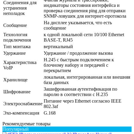
Соединения для
индикаторы состояния интерфейса и
устранения
проверка соединения ping для отправки
неполадок
SNMP-ловушек для интернет-протокола
На дисплее указывается, что есть
Сообщение
сообщение
Технология
к одной локальной сети 10/100 Ethernet
подключения
BASE-T, RJ45
Тип монтажа
вертикальный
Удержание
Удержание / продолжение вызова
H.245 с быстрым подключением к
Характеристика
блочному набору и передачей с
VoIP
перекрытием
локальная, интегрированная или внешняя
Хранилище
база данных
Зашифрованная аутентификация по
Шифрование
паролю в соответствии с H.235
Питание через Ethernet согласно IEEE
Электроснабжение
802.3af
Эхо-компенсация
G.168
Рекомендуемые товары
Популярный