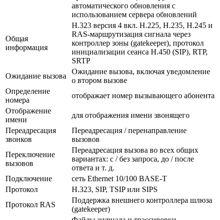
автоматического обновления с
использованием сервера обновлений
H.323 версия 4 вкл. H.225, H.235, H.245 и
RAS-маршрутизация сигнала через
Общая
контроллер зоны (gatekeeper), протокол
информация
инициализации сеанса H.450 (SIP), RTP,
SRTP
Ожидание вызова, включая уведомление
Ожидание вызова
о втором вызове
Определение
отображает номер вызывающего абонента
номера
Отображение
для отображения имени звонящего
имени
Переадресация
Переадресация / перенаправление
звонков
вызовов
Переадресация вызова во всех общих
Переключение
вариантах: с / без запроса, до / после
вызовов
ответа и т. д.
Подключение
сеть Ethernet 10/100 BASE-T
Протокол
H.323, SIP, TSIP или SIPS
Поддержка внешнего контроллера шлюза
Протокол RAS
(gatekeeper)
Файлы журнала и трассировки,