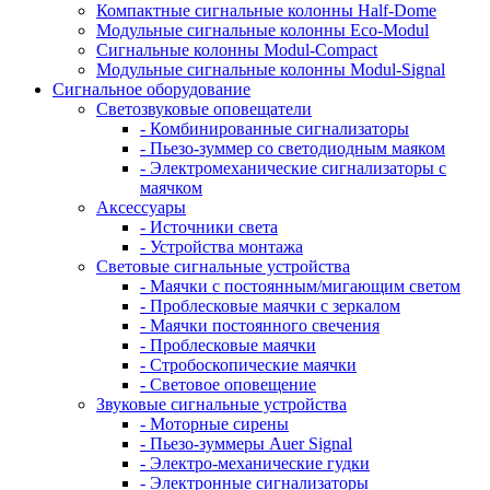
Компактные сигнальные колонны Half-Dome
Модульные сигнальные колонны Eco-Modul
Сигнальные колонны Modul-Compact
Модульные сигнальные колонны Modul-Signal
Сигнальное оборудование
Светозвуковые оповещатели
- Комбинированные сигнализаторы
- Пьезо-зуммер со светодиодным маяком
- Электромеханические сигнализаторы с
маячком
Аксессуары
- Источники света
- Устройства монтажа
Световые сигнальные устройства
- Маячки с постоянным/мигающим светом
- Проблесковые маячки с зеркалом
- Маячки постоянного свечения
- Проблесковые маячки
- Стробоскопические маячки
- Световое оповещение
Звуковые сигнальные устройства
- Моторные сирены
- Пьезо-зуммеры Auer Signal
- Электро-механические гудки
- Электронные сигнализаторы