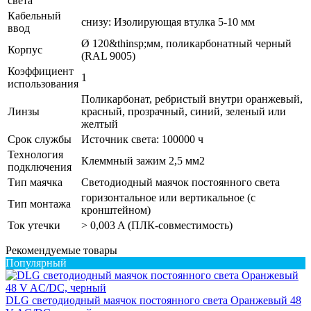
света
Кабельный
снизу: Изолирующая втулка 5-10 мм
ввод
Ø 120&thinsp;мм, поликарбонатный черный
Корпус
(RAL 9005)
Коэффициент
1
использования
Поликарбонат, ребристый внутри оранжевый,
Линзы
красный, прозрачный, синий, зеленый или
желтый
Срок службы
Источник света: 100000 ч
Технология
Клеммный зажим 2,5 мм2
подключения
Тип маячка
Светодиодный маячок постоянного света
горизонтальное или вертикальное (с
Тип монтажа
кронштейном)
Ток утечки
> 0,003 A (ПЛК-совместимость)
Рекомендуемые товары
Популярный
DLG светодиодный маячок постоянного света Оранжевый 48