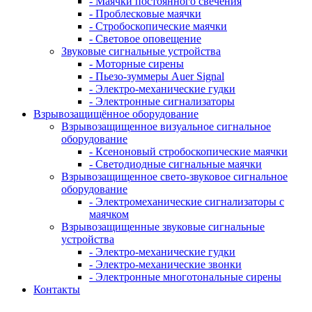
- Маячки постоянного свечения
- Проблесковые маячки
- Стробоскопические маячки
- Световое оповещение
Звуковые сигнальные устройства
- Моторные сирены
- Пьезо-зуммеры Auer Signal
- Электро-механические гудки
- Электронные сигнализаторы
Взрывозащищённое оборудование
Взрывозащищенное визуальное сигнальное
оборудование
- Ксеноновый стробоскопические маячки
- Светодиодные сигнальные маячки
Взрывозащищенное свето-звуковое сигнальное
оборудование
- Электромеханические сигнализаторы с
маячком
Взрывозащищенные звуковые сигнальные
устройства
- Электро-механические гудки
- Электро-механические звонки
- Электронные многотональные сирены
Контакты