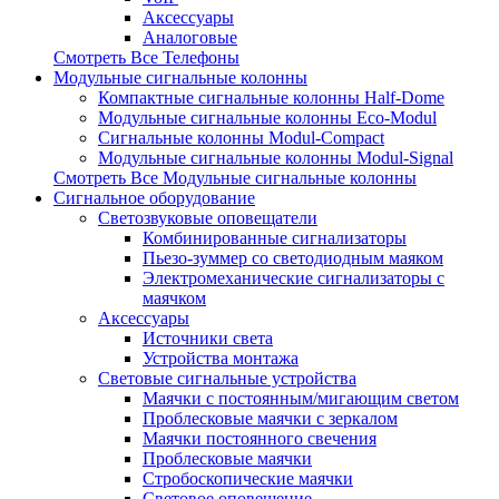
Аксессуары
Аналоговые
Смотреть Все Телефоны
Модульные сигнальные колонны
Компактные сигнальные колонны Half-Dome
Модульные сигнальные колонны Eco-Modul
Сигнальные колонны Modul-Compact
Модульные сигнальные колонны Modul-Signal
Смотреть Все Модульные сигнальные колонны
Сигнальное оборудование
Светозвуковые оповещатели
Комбинированные сигнализаторы
Пьезо-зуммер со светодиодным маяком
Электромеханические сигнализаторы с
маячком
Аксессуары
Источники света
Устройства монтажа
Световые сигнальные устройства
Маячки с постоянным/мигающим светом
Проблесковые маячки с зеркалом
Маячки постоянного свечения
Проблесковые маячки
Стробоскопические маячки
Световое оповещение