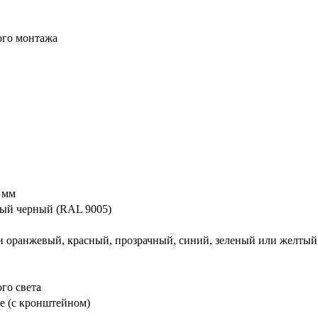
ого монтажа
 мм
ный черный (RAL 9005)
и оранжевый, красный, прозрачный, синий, зеленый или желтый
го света
е (с кронштейном)