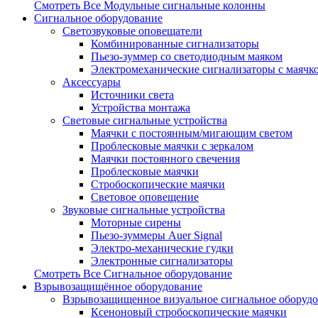
Смотреть Все Модульные сигнальные колонны
Сигнальное оборудование
Светозвуковые оповещатели
Комбинированные сигнализаторы
Пьезо-зуммер со светодиодным маяком
Электромеханические сигнализаторы с маячк
Аксессуары
Источники света
Устройства монтажа
Световые сигнальные устройства
Маячки с постоянным/мигающим светом
Проблесковые маячки с зеркалом
Маячки постоянного свечения
Проблесковые маячки
Стробоскопические маячки
Световое оповещение
Звуковые сигнальные устройства
Моторные сирены
Пьезо-зуммеры Auer Signal
Электро-механические гудки
Электронные сигнализаторы
Смотреть Все Сигнальное оборудование
Взрывозащищённое оборудование
Взрывозащищенное визуальное сигнальное оборуд
Ксеноновый стробоскопические маячки