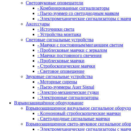
Светозвуковые оповещатели
- Комбинированные сигнализаторы
- Пьезо-зуммер со светодиодным маяком
- Электромеханические сигнализаторы с маяч
Аксессуары
- Источники света
- Устройства монтажа
Световые сигнальные устройства
- Маячки с постоянным/мигающим светом
- Проблесковые маячки с зеркалом
- Маячки постоянного свечения
- Проблесковые маячки
- Стробоскопические маячки
- Световое оповещение
Звуковые сигнальные устройства
- Моторные сирены
- Пьезо-зуммеры Auer Signal
- Электро-механические гудки
- Электронные сигнализаторы
Взрывозащищённое оборудование
Взрывозащищенное визуальное сигнальное оборуд
- Ксеноновый стробоскопические маячки
- Светодиодные сигнальные маячки
Взрывозащищенное свето-звуковое сигнальное обо
- Электромеханические сигнализаторы с маяч