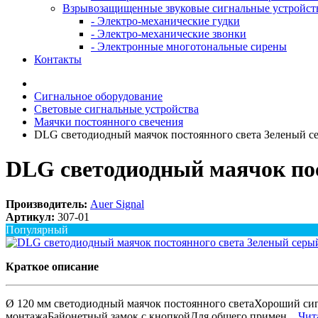
Взрывозащищенные звуковые сигнальные устройст
- Электро-механические гудки
- Электро-механические звонки
- Электронные многотональные сирены
Контакты
Сигнальное оборудование
Световые сигнальные устройства
Маячки постоянного свечения
DLG светодиодный маячок постоянного света Зеленый с
DLG светодиодный маячок пос
Производитель:
Auer Signal
Артикул:
307-01
Популярный
Краткое описание
Ø 120 мм светодиодный маячок постоянного светаХороший си
монтажаБайонетный замок с кнопкойДля общего примен...
Чита