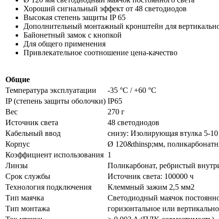
Хороший сигнальный эффект от 48 светодиодов
Высокая степень защиты IP 65
Дополнительный монтажный кронштейн для вертикальн
Байонетный замок с кнопкой
Для общего применения
Привлекательное соотношение цена-качество
Общие
Температура эксплуатации
-35 °C / +60 °C
IP (степень защиты оболочки)
IP65
Вес
270 г
Источник света
48 светодиодов
Кабельный ввод
снизу: Изолирующая втулка 5-10
Корпус
Ø 120&thinsp;мм, поликарбонат
Коэффициент использования
1
Линзы
Поликарбонат, ребристый внутр
Срок службы
Источник света: 100000 ч
Технология подключения
Клеммный зажим 2,5 мм2
Тип маячка
Светодиодный маячок постоянно
Тип монтажа
горизонтальное или вертикально