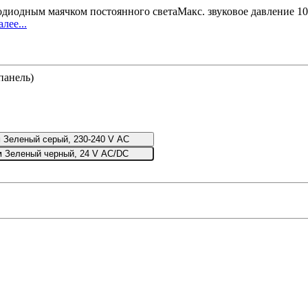
тодиодным маячком постоянного светаМакс. звуковое давление 1
лее...
панель)
 Зеленый серый, 230-240 V AC
м Зеленый черный, 24 V AC/DC