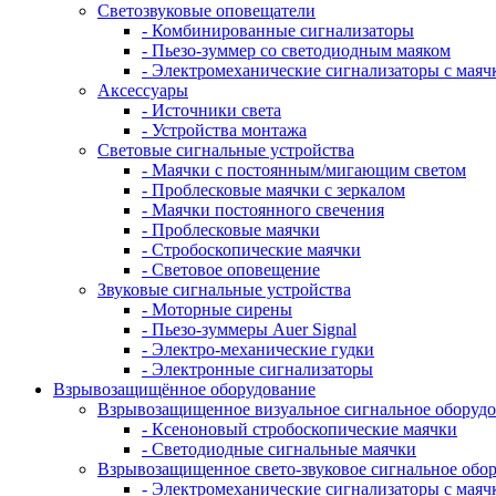
Светозвуковые оповещатели
- Комбинированные сигнализаторы
- Пьезо-зуммер со светодиодным маяком
- Электромеханические сигнализаторы с маяч
Аксессуары
- Источники света
- Устройства монтажа
Световые сигнальные устройства
- Маячки с постоянным/мигающим светом
- Проблесковые маячки с зеркалом
- Маячки постоянного свечения
- Проблесковые маячки
- Стробоскопические маячки
- Световое оповещение
Звуковые сигнальные устройства
- Моторные сирены
- Пьезо-зуммеры Auer Signal
- Электро-механические гудки
- Электронные сигнализаторы
Взрывозащищённое оборудование
Взрывозащищенное визуальное сигнальное оборуд
- Ксеноновый стробоскопические маячки
- Светодиодные сигнальные маячки
Взрывозащищенное свето-звуковое сигнальное обо
- Электромеханические сигнализаторы с маяч