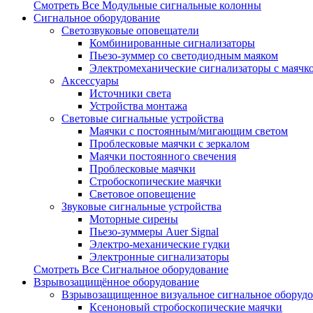
Смотреть Все Модульные сигнальные колонны
Сигнальное оборудование
Светозвуковые оповещатели
Комбинированные сигнализаторы
Пьезо-зуммер со светодиодным маяком
Электромеханические сигнализаторы с маячк
Аксессуары
Источники света
Устройства монтажа
Световые сигнальные устройства
Маячки с постоянным/мигающим светом
Проблесковые маячки с зеркалом
Маячки постоянного свечения
Проблесковые маячки
Стробоскопические маячки
Световое оповещение
Звуковые сигнальные устройства
Моторные сирены
Пьезо-зуммеры Auer Signal
Электро-механические гудки
Электронные сигнализаторы
Смотреть Все Сигнальное оборудование
Взрывозащищённое оборудование
Взрывозащищенное визуальное сигнальное оборуд
Ксеноновый стробоскопические маячки