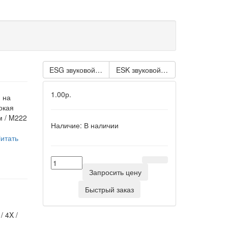
ESG звуковой сигнализатор с креплением на панел
ESK звуковой сигнализатор с кр
1.00р.
 на
окая
м / M222
Наличие:
В наличии
итать
Запросить цену
Быстрый заказ
/ 4X /