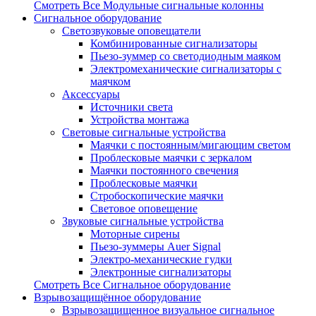
Смотреть Все Модульные сигнальные колонны
Сигнальное оборудование
Светозвуковые оповещатели
Комбинированные сигнализаторы
Пьезо-зуммер со светодиодным маяком
Электромеханические сигнализаторы с
маячком
Аксессуары
Источники света
Устройства монтажа
Световые сигнальные устройства
Маячки с постоянным/мигающим светом
Проблесковые маячки с зеркалом
Маячки постоянного свечения
Проблесковые маячки
Стробоскопические маячки
Световое оповещение
Звуковые сигнальные устройства
Моторные сирены
Пьезо-зуммеры Auer Signal
Электро-механические гудки
Электронные сигнализаторы
Смотреть Все Сигнальное оборудование
Взрывозащищённое оборудование
Взрывозащищенное визуальное сигнальное