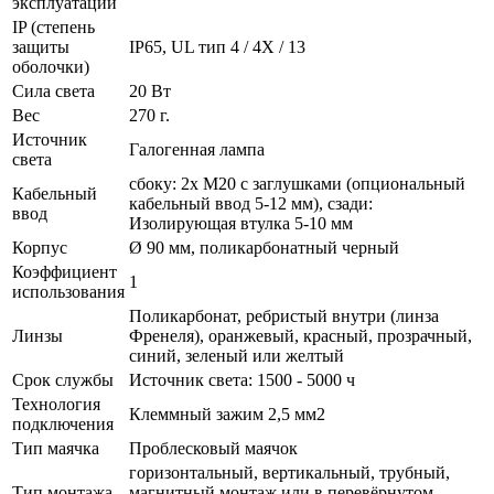
эксплуатации
IP (степень
защиты
IP65, UL тип 4 / 4X / 13
оболочки)
Сила света
20 Вт
Вес
270 г.
Источник
Галогенная лампа
света
сбоку: 2x M20 с заглушками (опциональный
Кабельный
кабельный ввод 5-12 мм), сзади:
ввод
Изолирующая втулка 5-10 мм
Корпус
Ø 90 мм, поликарбонатный черный
Коэффициент
1
использования
Поликарбонат, ребристый внутри (линза
Линзы
Френеля), оранжевый, красный, прозрачный,
синий, зеленый или желтый
Срок службы
Источник света: 1500 - 5000 ч
Технология
Клеммный зажим 2,5 мм2
подключения
Тип маячка
Проблесковый маячок
горизонтальный, вертикальный, трубный,
Тип монтажа
магнитный монтаж или в перевёрнутом