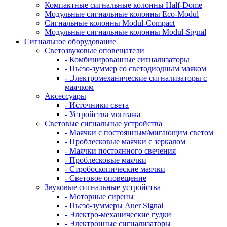
Компактные сигнальные колонны Half-Dome
Модульные сигнальные колонны Eco-Modul
Сигнальные колонны Modul-Compact
Модульные сигнальные колонны Modul-Signal
Сигнальное оборудование
Светозвуковые оповещатели
- Комбинированные сигнализаторы
- Пьезо-зуммер со светодиодным маяком
- Электромеханические сигнализаторы с
маячком
Аксессуары
- Источники света
- Устройства монтажа
Световые сигнальные устройства
- Маячки с постоянным/мигающим светом
- Проблесковые маячки с зеркалом
- Маячки постоянного свечения
- Проблесковые маячки
- Стробоскопические маячки
- Световое оповещение
Звуковые сигнальные устройства
- Моторные сирены
- Пьезо-зуммеры Auer Signal
- Электро-механические гудки
- Электронные сигнализаторы