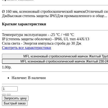
Ø 160 мм, ксеноновый стробоскопический маячокОтличный сиг
ДжВысокая степень защиты IP65Для промышленного и обще...
Краткие характеристики
Температура эксплуатации -
-25 °C / +60 °C
IP (степень защиты оболочки) -
IP66, UL тип 4/4X/13
Сила света -
Энергия импульса строба до 30 Дж
Смотреть все характеристики
MFL ксеноновый стробоскопический маячок Желтый Труб
MFL ксеноновый стробоскопический маячок Желтый 230-24
1.00р.
Наличие:
В наличии
Запросить цену
Быстрый заказ