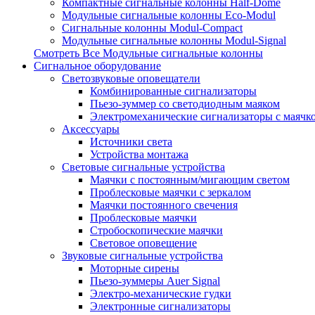
Компактные сигнальные колонны Half-Dome
Модульные сигнальные колонны Eco-Modul
Сигнальные колонны Modul-Compact
Модульные сигнальные колонны Modul-Signal
Смотреть Все Модульные сигнальные колонны
Сигнальное оборудование
Светозвуковые оповещатели
Комбинированные сигнализаторы
Пьезо-зуммер со светодиодным маяком
Электромеханические сигнализаторы с маячк
Аксессуары
Источники света
Устройства монтажа
Световые сигнальные устройства
Маячки с постоянным/мигающим светом
Проблесковые маячки с зеркалом
Маячки постоянного свечения
Проблесковые маячки
Стробоскопические маячки
Световое оповещение
Звуковые сигнальные устройства
Моторные сирены
Пьезо-зуммеры Auer Signal
Электро-механические гудки
Электронные сигнализаторы