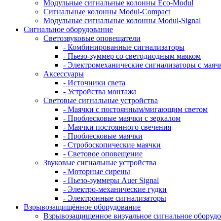
Модульные сигнальные колонны Eco-Modul
Сигнальные колонны Modul-Compact
Модульные сигнальные колонны Modul-Signal
Сигнальное оборудование
Светозвуковые оповещатели
- Комбинированные сигнализаторы
- Пьезо-зуммер со светодиодным маяком
- Электромеханические сигнализаторы с маяч
Аксессуары
- Источники света
- Устройства монтажа
Световые сигнальные устройства
- Маячки с постоянным/мигающим светом
- Проблесковые маячки с зеркалом
- Маячки постоянного свечения
- Проблесковые маячки
- Стробоскопические маячки
- Световое оповещение
Звуковые сигнальные устройства
- Моторные сирены
- Пьезо-зуммеры Auer Signal
- Электро-механические гудки
- Электронные сигнализаторы
Взрывозащищённое оборудование
Взрывозащищенное визуальное сигнальное оборуд