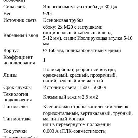
Сила света
Энергия импульса строба до 30 Дж
Вес
920г
Источник света
Ксеноновая трубка
сбоку: 2x M20 с заглушками
(опциональный кабельный ввод
Кабельный ввод
5-12 мм), сзади: Изолирующая втулка 5-10
мм
Корпус
Ø 160 мм, поликарбонатный черный
Коэффициент
1
использования
Поликарбонат, ребристый внутри,
Линзы
оранжевый, красный, прозрачный,
синий, зеленый или желтый
Срок службы
Источник света: 1500 - 5000 ч
Технология
Клеммный зажим 2,5 мм2
подключения
Тип маячка
Ксеноновый стробоскопический маячок
горизонтальный, вертикальный, трубный,
Тип монтажа
магнитный монтаж
или в перевёрнутом положении
Ток утечки
0,003 A (ПЛК-совместимость)
Частота строба /