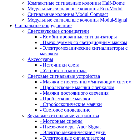
Компактные сигнальные колонны Half-Dome
Модульные сигнальные колонны Eco-Modul
Сигнальные колонны Modul-Compact
Модульные сигнальные колонны Modul-Signal
Сигнальное оборудование
Светозвуковые оповещатели
- Комбинированные сигнализаторы
- Пьезо-зуммер со светодиодным маяком
- Электромеханические сигнализаторы с
маячком
Аксессуары
- Источники света
- Устройства монтажа
Световые сигнальные устройства
- Маячки с постоянным/мигающим светом
- Проблесковые маячки с зеркалом
- Маячки постоянного свечения
- Проблесковые маячки
- Стробоскопические маячки
- Световое оповещение
Звуковые сигнальные устройства
- Моторные сирены
- Пьезо-зуммеры Auer Signal
- Электро-механические гудки
- Электронные сигнализаторы