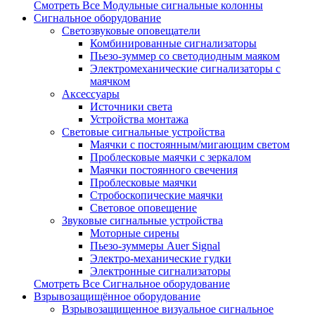
Смотреть Все Модульные сигнальные колонны
Сигнальное оборудование
Светозвуковые оповещатели
Комбинированные сигнализаторы
Пьезо-зуммер со светодиодным маяком
Электромеханические сигнализаторы с
маячком
Аксессуары
Источники света
Устройства монтажа
Световые сигнальные устройства
Маячки с постоянным/мигающим светом
Проблесковые маячки с зеркалом
Маячки постоянного свечения
Проблесковые маячки
Стробоскопические маячки
Световое оповещение
Звуковые сигнальные устройства
Моторные сирены
Пьезо-зуммеры Auer Signal
Электро-механические гудки
Электронные сигнализаторы
Смотреть Все Сигнальное оборудование
Взрывозащищённое оборудование
Взрывозащищенное визуальное сигнальное