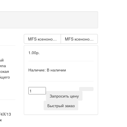
MFS ксеноновый стробоскопический маячок Красный
MFS ксеноновый стробоскопичес
1.00р.
ый
ипа
Наличие:
В наличии
сокая
бщего
Запросить цену
Быстрый заказ
/4X/13
ж