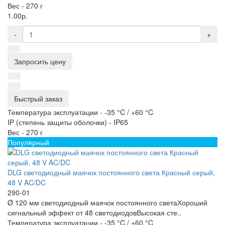
Вес -
270 г
1.00р.
-
+
Запросить цену
Быстрый заказ
Температура эксплуатации -
-35 °C / +60 °C
IP (степень защиты оболочки) -
IP65
Вес -
270 г
Популярный
DLG светодиодный маячок постоянного света Красный серый,
48 V AC/DC
290-01
Ø 120 мм светодиодный маячок постоянного светаХороший
сигнальный эффект от 48 светодиодовВысокая сте..
Температура эксплуатации -
-35 °C / +60 °C