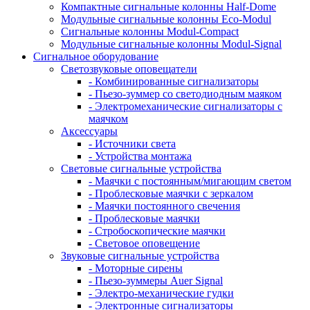
Компактные сигнальные колонны Half-Dome
Модульные сигнальные колонны Eco-Modul
Сигнальные колонны Modul-Compact
Модульные сигнальные колонны Modul-Signal
Сигнальное оборудование
Светозвуковые оповещатели
- Комбинированные сигнализаторы
- Пьезо-зуммер со светодиодным маяком
- Электромеханические сигнализаторы с
маячком
Аксессуары
- Источники света
- Устройства монтажа
Световые сигнальные устройства
- Маячки с постоянным/мигающим светом
- Проблесковые маячки с зеркалом
- Маячки постоянного свечения
- Проблесковые маячки
- Стробоскопические маячки
- Световое оповещение
Звуковые сигнальные устройства
- Моторные сирены
- Пьезо-зуммеры Auer Signal
- Электро-механические гудки
- Электронные сигнализаторы