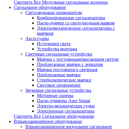
Смотреть Все Модульные сигнальные колонны
Сигнальное оборудование
Светозвуковые оповещатели
Комбинированные сигнализаторы
Пьезо-зуммер со светодиодным маяком
Электромеханические сигнализаторы с
маячком
Аксессуары
Источники света
Устройства монтажа
Световые сигнальные устройства
Маячки с постоянным/мигающим светом
Проблесковые маячки с зеркалом
Маячки постоянного свечения
Проблесковые маячки
Стробоскопические маячки
Световое оповещение
Звуковые сигнальные устройства
Моторные сирены
Пьезо-зуммеры Auer Signal
Электро-механические гудки
Электронные сигнализаторы
Смотреть Все Сигнальное оборудование
Взрывозащищённое оборудование
Взрывозащищенное визуальное сигнальное