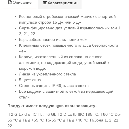
Описание
Характеристики
Ксеноновый стробоскопический маячок с энергией
импульса строба 15 Дж или 5 Дж
Сертифицировано для условий взрывоопасных зон 1,
2, 21, 22
Взрывобезопасное исполнение «d»
Клеммный отсек повышенного класса безопасности
«e»
Корпус, изготовленный из сплава на основе
алюминия, не содержащий меди, устойчивый к
морской воде;
Линза из укрепленного стекла
5 цвет линз
Степень защиты IP 66, класс защиты I
Все модели с защитной клеткой из нержавеющей
стали
Продукт имеет следующую взрывозащиту:
II 2 G Ex d e IIC T5, T6 Gb
II 2 D Ex tb IIIC T95 °C, T80 °C Db
-
55 °C ≤ Ta ≤ +55 °C T5
-55 °C ≤ Ta ≤ +40 °C T6
Зона 1, 2, 21,
22