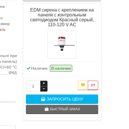
 на
EDM сирена с креплением на
панели с контрольным
но
светодиодом Красный серый,
азмер
110-120 V AC
ать
аться при
а панель)
°C/+60 °C
Наличие:
В наличии
IP65
ЗАПРОСИТЬ ЦЕНУ
БЫСТРЫЙ ЗАКАЗ