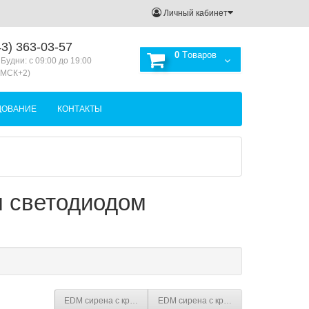
Личный кабинет
3) 363-03-57
0
Tоваров
 Будни: с 09:00 до 19:00
(МСК+2)
ДОВАНИЕ
КОНТАКТЫ
м светодиодом
EDM сирена с креплением на панели с контрольным светод
EDM сирена с креплением на панели 