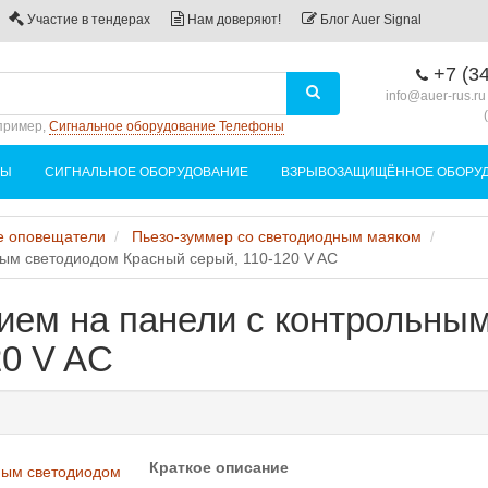
Участие в тендерах
Нам доверяют!
Блог Auer Signal
+7 (34
info@auer-rus.ru
пример,
Сигнальное оборудование Телефоны
НЫ
СИГНАЛЬНОЕ ОБОРУДОВАНИЕ
ВЗРЫВОЗАЩИЩЁННОЕ ОБОРУ
е оповещатели
Пьезо-зуммер со светодиодным маяком
ным светодиодом Красный серый, 110-120 V AC
ием на панели с контрольны
20 V AC
Краткое описание