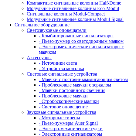
Компактные сигнальные колонны Half-Dome
Модульные сигнальные колонны Eco-Modul
Сигнальные колонны Modul-Compact
Модульные сигнальные колонны Modul-Signal
Сигнальное оборудование
Светозвуковые оповещатели
- Комбинированные сигнализаторы
- Пьезо-зуммер со светодиодным маяком
- Электромеханические сигнализаторы с
маячком
Аксессуары
- Источники света
- Устройства монтажа
Световые сигнальные устройства
- Маячки с постоянным/мигающим светом
- Проблесковые маячки с зеркалом
- Маячки постоянного свечения
- Проблесковые маячки
- Стробоскопические маячки
- Световое оповещение
Звуковые сигнальные устройства
- Моторные сирены
- Пьезо-зуммеры Auer Signal
- Электро-механические гудки
- Электронные сигнализаторы