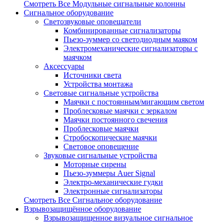
Смотреть Все Модульные сигнальные колонны
Сигнальное оборудование
Светозвуковые оповещатели
Комбинированные сигнализаторы
Пьезо-зуммер со светодиодным маяком
Электромеханические сигнализаторы с
маячком
Аксессуары
Источники света
Устройства монтажа
Световые сигнальные устройства
Маячки с постоянным/мигающим светом
Проблесковые маячки с зеркалом
Маячки постоянного свечения
Проблесковые маячки
Стробоскопические маячки
Световое оповещение
Звуковые сигнальные устройства
Моторные сирены
Пьезо-зуммеры Auer Signal
Электро-механические гудки
Электронные сигнализаторы
Смотреть Все Сигнальное оборудование
Взрывозащищённое оборудование
Взрывозащищенное визуальное сигнальное