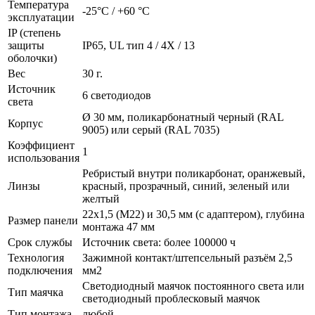
Температура
-25°C / +60 °C
эксплуатации
IP (степень
защиты
IP65, UL тип 4 / 4X / 13
оболочки)
Вес
30 г.
Источник
6 светодиодов
света
Ø 30 мм, поликарбонатный черный (RAL
Корпус
9005) или серый (RAL 7035)
Коэффициент
1
использования
Ребристый внутри поликарбонат, оранжевый,
Линзы
красный, прозрачный, синий, зеленый или
желтый
22x1,5 (M22) и 30,5 мм (с адаптером), глубина
Размер панели
монтажа 47 мм
Срок службы
Источник света: более 100000 ч
Технология
Зажимной контакт/штепсельный разъём 2,5
подключения
мм2
Светодиодный маячок постоянного света или
Тип маячка
светодиодный проблесковый маячок
Тип монтажа
любой