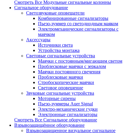
Смотреть Все Модульные сигнальные колонны
Сигнальное оборудование
Светозвуковые оповещатели
Комбинированные сигнализаторы
Пьезо-зуммер со светодиодным маяком
Электромеханические сигнализаторы с
маячком
Аксессуары
Источники света
Устройства монтажа
Световые сигнальные устройства
Маячки с постоянным/мигающим светом
Проблесковые маячки с зеркалом
Маячки постоянного свечения
Проблесковые маячки
Стробоскопические маячки
Световое оповещение
Звуковые сигнальные устройства
Моторные сирены
Пьезо-зуммеры Auer Signal
Электро-механические гудки
Электронные сигнализаторы
Смотреть Все Сигнальное оборудование
Взрывозащищённое оборудование
Взрывозащищенное визуальное сигнальное