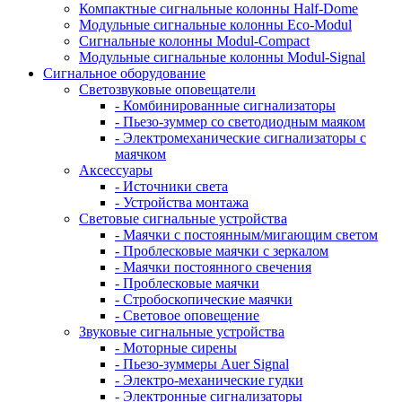
Компактные сигнальные колонны Half-Dome
Модульные сигнальные колонны Eco-Modul
Сигнальные колонны Modul-Compact
Модульные сигнальные колонны Modul-Signal
Сигнальное оборудование
Светозвуковые оповещатели
- Комбинированные сигнализаторы
- Пьезо-зуммер со светодиодным маяком
- Электромеханические сигнализаторы с
маячком
Аксессуары
- Источники света
- Устройства монтажа
Световые сигнальные устройства
- Маячки с постоянным/мигающим светом
- Проблесковые маячки с зеркалом
- Маячки постоянного свечения
- Проблесковые маячки
- Стробоскопические маячки
- Световое оповещение
Звуковые сигнальные устройства
- Моторные сирены
- Пьезо-зуммеры Auer Signal
- Электро-механические гудки
- Электронные сигнализаторы