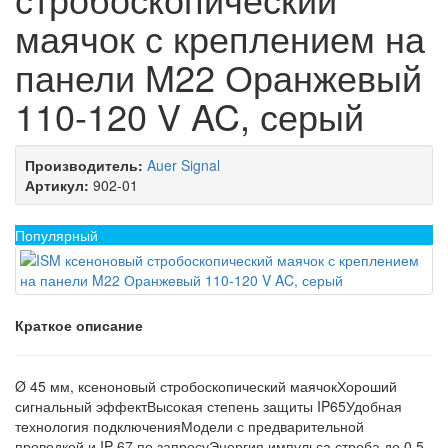
маячок с креплением на
панели M22 Оранжевый
110-120 V AC, серый
Производитель:
Auer Signal
Артикул:
902-01
Популярный
Краткое описание
Ø 45 мм, ксеноновый стробоскопический маячокХороший
сигнальный эффектВысокая степень защиты IP65Удобная
технология подключенияМодели с предварительной
проводкой и IP 67 по запросуЭнергия импульса строба до 0,5