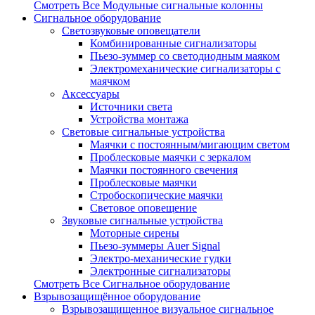
Смотреть Все Модульные сигнальные колонны
Сигнальное оборудование
Светозвуковые оповещатели
Комбинированные сигнализаторы
Пьезо-зуммер со светодиодным маяком
Электромеханические сигнализаторы с
маячком
Аксессуары
Источники света
Устройства монтажа
Световые сигнальные устройства
Маячки с постоянным/мигающим светом
Проблесковые маячки с зеркалом
Маячки постоянного свечения
Проблесковые маячки
Стробоскопические маячки
Световое оповещение
Звуковые сигнальные устройства
Моторные сирены
Пьезо-зуммеры Auer Signal
Электро-механические гудки
Электронные сигнализаторы
Смотреть Все Сигнальное оборудование
Взрывозащищённое оборудование
Взрывозащищенное визуальное сигнальное