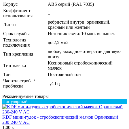
Корпус
ABS серый (RAL 7035)
Коэффициент
1
использования
ребристый внутри, оранжевый,
Линзы
красный или желтый
Срок службы
Источник света: 10 млн. вспышек
Технология
до 2,5 мм2
подключения
любое, выходное отверстие для звука
Тип крепления
внизу
Ксеноновый стробоскопический
Тип маячка
маячок
Тон
Постоянный тон
Частота строба /
1,4 Гц
проблеска
Рекомендуемые товары
Популярный
KDF мини-гудок - стробоскопический маячок Оранжевый
230-240 V AC
1.00р.