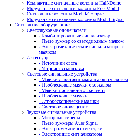
Компактные сигнальные колонны Half-Dome
Модульные сигнальные колонны Eco-Modul
Сигнальные колонны Modul-Compact
Модульные сигнальные колонны Modul-Signal
Сигнальное оборудование
Светозвуковые оповещатели
- Комбинированные сигнализаторы
- Пьезо-зуммер со светодиодным маяком
- Электромеханические сигнализаторы с
маячком
Аксессуары
- Источники света
- Устройства монтажа
Световые сигнальные устройства
- Маячки с постоянным/мигающим светом
- Проблесковые маячки с зеркалом
- Маячки постоянного свечения
- Проблесковые маячки
- Стробоскопические маячки
- Световое оповещение
Звуковые сигнальные устройства
- Моторные сирены
- Пьезо-зуммеры Auer Signal
- Электро-механические гудки
- Электронные сигнализаторы