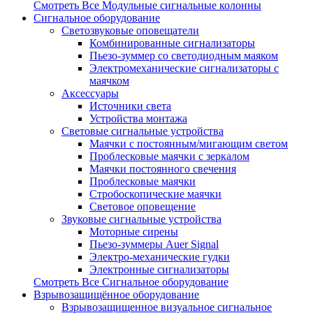
Смотреть Все Модульные сигнальные колонны
Сигнальное оборудование
Светозвуковые оповещатели
Комбинированные сигнализаторы
Пьезо-зуммер со светодиодным маяком
Электромеханические сигнализаторы с
маячком
Аксессуары
Источники света
Устройства монтажа
Световые сигнальные устройства
Маячки с постоянным/мигающим светом
Проблесковые маячки с зеркалом
Маячки постоянного свечения
Проблесковые маячки
Стробоскопические маячки
Световое оповещение
Звуковые сигнальные устройства
Моторные сирены
Пьезо-зуммеры Auer Signal
Электро-механические гудки
Электронные сигнализаторы
Смотреть Все Сигнальное оборудование
Взрывозащищённое оборудование
Взрывозащищенное визуальное сигнальное