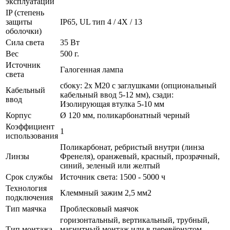
эксплуатации
IP (степень
защиты
IP65, UL тип 4 / 4X / 13
оболочки)
Сила света
35 Вт
Вес
500 г.
Источник
Галогенная лампа
света
сбоку: 2x M20 с заглушками (опциональный
Кабельный
кабельный ввод 5-12 мм), сзади:
ввод
Изолирующая втулка 5-10 мм
Корпус
Ø 120 мм, поликарбонатный черный
Коэффициент
1
использования
Поликарбонат, ребристый внутри (линза
Линзы
Френеля), оранжевый, красный, прозрачный,
синий, зеленый или желтый
Срок службы
Источник света: 1500 - 5000 ч
Технология
Клеммный зажим 2,5 мм2
подключения
Тип маячка
Проблесковый маячок
горизонтальный, вертикальный, трубный,
Тип монтажа
магнитный монтаж или в перевёрнутом