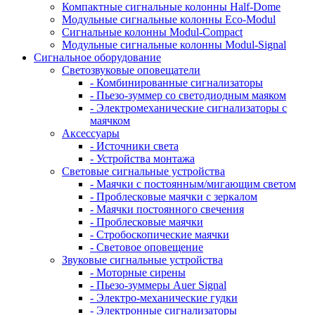
Компактные сигнальные колонны Half-Dome
Модульные сигнальные колонны Eco-Modul
Сигнальные колонны Modul-Compact
Модульные сигнальные колонны Modul-Signal
Сигнальное оборудование
Светозвуковые оповещатели
- Комбинированные сигнализаторы
- Пьезо-зуммер со светодиодным маяком
- Электромеханические сигнализаторы с
маячком
Аксессуары
- Источники света
- Устройства монтажа
Световые сигнальные устройства
- Маячки с постоянным/мигающим светом
- Проблесковые маячки с зеркалом
- Маячки постоянного свечения
- Проблесковые маячки
- Стробоскопические маячки
- Световое оповещение
Звуковые сигнальные устройства
- Моторные сирены
- Пьезо-зуммеры Auer Signal
- Электро-механические гудки
- Электронные сигнализаторы