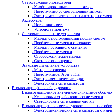
Светозвуковые оповещатели
- Комбинированные сигнализаторы
- Пьезо-зуммер со светодиодным маяком
- Электромеханические сигнализаторы с маяч
Аксессуары
- Источники света
- Устройства монтажа
Световые сигнальные устройства
- Маячки с постоянным/мигающим светом
- Проблесковые маячки с зеркалом
- Маячки постоянного свечения
- Проблесковые маячки
- Стробоскопические маячки
- Световое оповещение
Звуковые сигнальные устройства
- Моторные сирены
- Пьезо-зуммеры Auer Signal
- Электро-механические гудки
- Электронные сигнализаторы
Взрывозащищённое оборудование
Взрывозащищенное визуальное сигнальное оборуд
- Ксеноновый стробоскопические маячки
- Светодиодные сигнальные маячки
Взрывозащищенное свето-звуковое сигнальное обо
- Электромеханические сигнализаторы с маяч