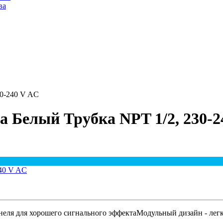
ва
30-240 V AC
а Белый Трубка NPT 1/2, 230-2
неля для хорошего сигнального эффектаМодульный дизайн - легк