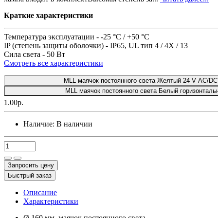
Краткие характеристики
Температура эксплуатации -
-25 °C / +50 °C
IP (степень защиты оболочки) -
IP65, UL тип 4 / 4X / 13
Сила света -
50 Вт
Смотреть все характеристики
MLL маячок постоянного света Желтый 24 V AC/DC,
MLL маячок постоянного света Белый горизонталь
1.00р.
Наличие:
В наличии
Запросить цену
Быстрый заказ
Описание
Характеристики
Ø 160 мм, маячок постоянного света