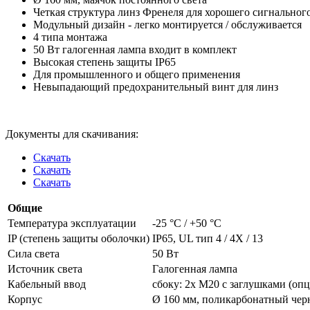
Четкая структура линз Френеля для хорошего сигнальног
Модульный дизайн - легко монтируется / обслуживается
4 типа монтажа
50 Вт галогенная лампа входит в комплект
Высокая степень защиты IP65
Для промышленного и общего применения
Невыпадающий предохранительный винт для линз
Документы для скачивания:
Скачать
Скачать
Скачать
Общие
Температура эксплуатации
-25 °C / +50 °C
IP (степень защиты оболочки)
IP65, UL тип 4 / 4X / 13
Сила света
50 Вт
Источник света
Галогенная лампа
Кабельный ввод
сбоку: 2x M20 с заглушками (оп
Корпус
Ø 160 мм, поликарбонатный че