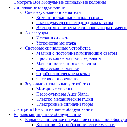
Смотреть Все Модульные сигнальные колонны
Сигнальное оборудование
Светозвуковые оповещатели
Комбинированные сигнализаторы
Пьезо-зуммер со светодиодным маяком
Электромеханические сигнализаторы с маячк
Аксессуары
Источники света
Устройства монтажа
Световые сигнальные устройства
Маячки с постоянным/мигающим светом
Проблесковые маячки с зеркалом
Маячки постоянного свечения
Проблесковые маячки
Стробоскопические маячки
Световое оповещение
Звуковые сигнальные устройства
Моторные сирены
Пьезо-зуммеры Auer Signal
Электро-механические гудки
Электронные сигнализаторы
Смотреть Все Сигнальное оборудование
Взрывозащищённое оборудование
Взрывозащищенное визуальное сигнальное оборуд
Ксеноновый стробоскопические маячки