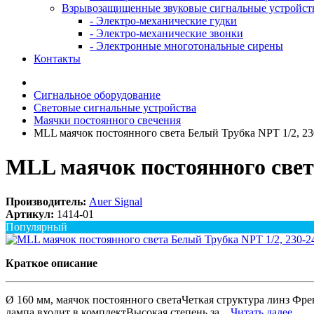
Взрывозащищенные звуковые сигнальные устройст
- Электро-механические гудки
- Электро-механические звонки
- Электронные многотональные сирены
Контакты
Сигнальное оборудование
Световые сигнальные устройства
Маячки постоянного свечения
MLL маячок постоянного света Белый Трубка NPT 1/2, 2
MLL маячок постоянного свет
Производитель:
Auer Signal
Артикул:
1414-01
Популярный
Краткое описание
Ø 160 мм, маячок постоянного светаЧеткая структура линз Фре
лампа входит в комплектВысокая степень за...
Читать далее...