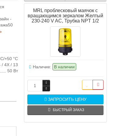
ся
MRL проблесковый маячок с
я
вращающимся зеркалом Желтый
зайн -
230-240 V AC, Трубка NPT 1/2
тажа50
ь
°C/+50 °C
 / 4X / 13
Наличие:
В наличии
50 Вт
ЗАПРОСИТЬ ЦЕНУ
БЫСТРЫЙ ЗАКАЗ