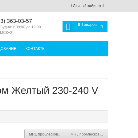
Личный кабинет
3) 363-03-57
0
Tоваров
 Будни: с 09:00 до 19:00
(МСК+2)
ДОВАНИЕ
КОНТАКТЫ
м Желтый 230-240 V
MRL проблесковый маячок с вращающимся зеркалом Желтый 1
MRL проблесковый маячок с вращающ