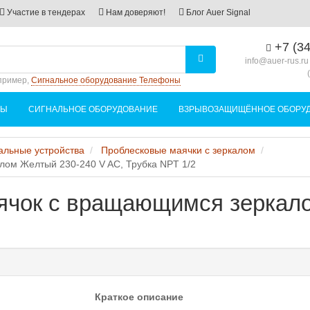
Участие в тендерах
Нам доверяют!
Блог Auer Signal
+7 (34
info@auer-rus.ru
пример,
Сигнальное оборудование Телефоны
НЫ
СИГНАЛЬНОЕ ОБОРУДОВАНИЕ
ВЗРЫВОЗАЩИЩЁННОЕ ОБОРУ
альные устройства
Проблесковые маячки с зеркалом
ом Желтый 230-240 V AC, Трубка NPT 1/2
ячок с вращающимся зеркало
Краткое описание