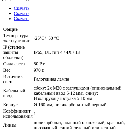
Скачать
Скачать
Скачать
Общие
Температура
-25°C/+50 °C
эксплуатации
IP (степень
защиты
IP65, UL тип 4 / 4X / 13
оболочки)
Сила света
50 Вт
Вес
970 г.
Источник
Галогенная лампа
света
сбоку: 2x M20 с заглушками (опциональный
Кабельный
кабельный ввод 5-12 мм), снизу:
ввод
Изолирующая втулка 5-10 мм
Корпус
Ø 160 мм, поликарбонатный черный
Коэффициент
1
использования
поликарбонат, плавный оранжевый, красный,
Линзы
прозрачный, синий, зеленый или желтый