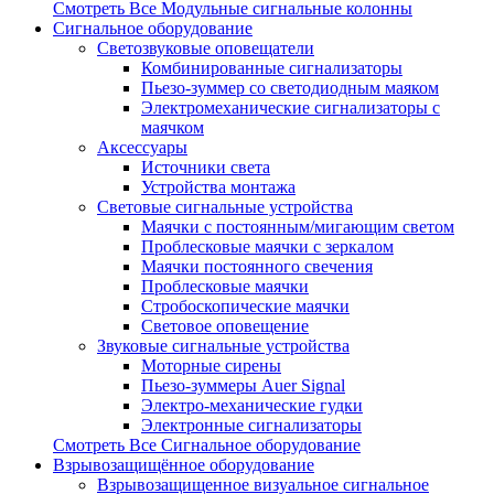
Смотреть Все Модульные сигнальные колонны
Сигнальное оборудование
Светозвуковые оповещатели
Комбинированные сигнализаторы
Пьезо-зуммер со светодиодным маяком
Электромеханические сигнализаторы с
маячком
Аксессуары
Источники света
Устройства монтажа
Световые сигнальные устройства
Маячки с постоянным/мигающим светом
Проблесковые маячки с зеркалом
Маячки постоянного свечения
Проблесковые маячки
Стробоскопические маячки
Световое оповещение
Звуковые сигнальные устройства
Моторные сирены
Пьезо-зуммеры Auer Signal
Электро-механические гудки
Электронные сигнализаторы
Смотреть Все Сигнальное оборудование
Взрывозащищённое оборудование
Взрывозащищенное визуальное сигнальное