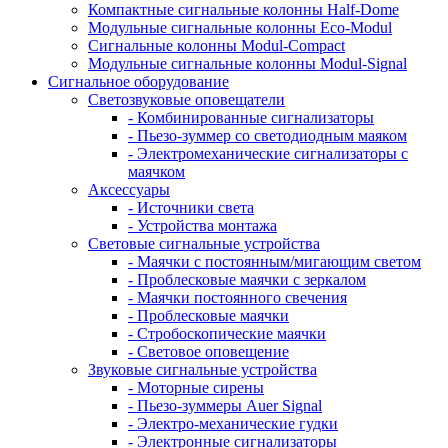
Компактные сигнальные колонны Half-Dome
Модульные сигнальные колонны Eco-Modul
Сигнальные колонны Modul-Compact
Модульные сигнальные колонны Modul-Signal
Сигнальное оборудование
Светозвуковые оповещатели
- Комбинированные сигнализаторы
- Пьезо-зуммер со светодиодным маяком
- Электромеханические сигнализаторы с
маячком
Аксессуары
- Источники света
- Устройства монтажа
Световые сигнальные устройства
- Маячки с постоянным/мигающим светом
- Проблесковые маячки с зеркалом
- Маячки постоянного свечения
- Проблесковые маячки
- Стробоскопические маячки
- Световое оповещение
Звуковые сигнальные устройства
- Моторные сирены
- Пьезо-зуммеры Auer Signal
- Электро-механические гудки
- Электронные сигнализаторы