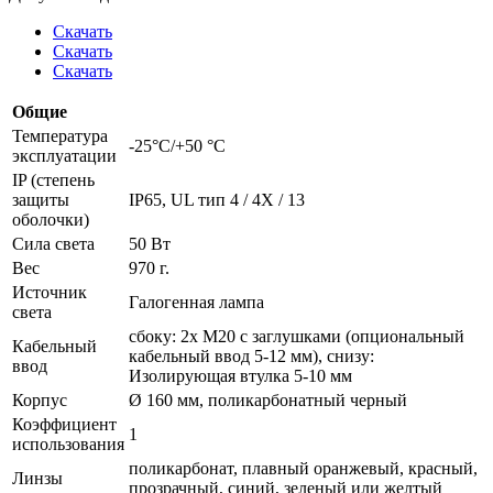
Скачать
Скачать
Скачать
Общие
Температура
-25°C/+50 °C
эксплуатации
IP (степень
защиты
IP65, UL тип 4 / 4X / 13
оболочки)
Сила света
50 Вт
Вес
970 г.
Источник
Галогенная лампа
света
сбоку: 2x M20 с заглушками (опциональный
Кабельный
кабельный ввод 5-12 мм), снизу:
ввод
Изолирующая втулка 5-10 мм
Корпус
Ø 160 мм, поликарбонатный черный
Коэффициент
1
использования
поликарбонат, плавный оранжевый, красный,
Линзы
прозрачный, синий, зеленый или желтый