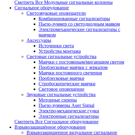
Смотреть Все Модульные сигнальные колонны
Сигнальное оборудование
Светозвуковые оповещатели
Комбинированные сигнализаторы
Пьезо-зуммер со светодиодным маяком
Электромеханические сигнализаторы с
маячком
Аксессуары
Источники света
Устройства монтажа
Световые сигнальные устройства
Маячки с постоянным/мигающим светом
Проблесковые маячки с зеркалом
Маячки постоянного свечения
Проблесковые маячки
Стробоскопические маячки
Световое оповещение
Звуковые сигнальные устройства
Моторные сирены
Пьезо-зуммеры Auer Signal
Электро-механические гудки
Электронные сигнализаторы
Смотреть Все Сигнальное оборудование
Взрывозащищённое оборудование
Взрывозащищенное визуальное сигнальное