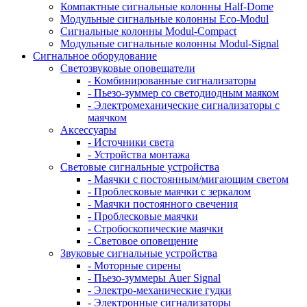
Компактные сигнальные колонны Half-Dome
Модульные сигнальные колонны Eco-Modul
Сигнальные колонны Modul-Compact
Модульные сигнальные колонны Modul-Signal
Сигнальное оборудование
Светозвуковые оповещатели
- Комбинированные сигнализаторы
- Пьезо-зуммер со светодиодным маяком
- Электромеханические сигнализаторы с
маячком
Аксессуары
- Источники света
- Устройства монтажа
Световые сигнальные устройства
- Маячки с постоянным/мигающим светом
- Проблесковые маячки с зеркалом
- Маячки постоянного свечения
- Проблесковые маячки
- Стробоскопические маячки
- Световое оповещение
Звуковые сигнальные устройства
- Моторные сирены
- Пьезо-зуммеры Auer Signal
- Электро-механические гудки
- Электронные сигнализаторы