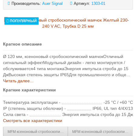
Производитель:
Auer Signal
Артикул:
1303-01
ПОПУЛЯРНЫЙ
Краткое описание
Ø 120 мм, ксеноновый стробоскопический маячокОтличный
сигнальный эффектМодульный дизайн - легко монтируется /
обслуживается4 типа монтажаЭнергия импульса строба до 15
ДжВысокая степень защиты IP65Для промышленного и обще...
Читать далее...
Краткие характеристики
Температура эксплуатации -
-25 °C / +60 °C
IP (степень защиты оболочки) -
IP66, UL тип 4/4X/13
Сила света -
Энергия импульса строба до 15 Дж
Смотреть все характеристики
MFM ксеноновый стробоскопический маячок Желтый 110-120 V AC, Трубк
MFM ксеноновый стробоскопический 