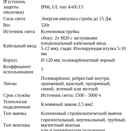
IP (степень
защиты
IP66, UL тип 4/4X/13
оболочки)
Сила света
Энергия импульса строба до 15 Дж
Вес
520г
Источник света
Ксеноновая трубка
сбоку: 2x M20 с заглушками
(опциональный кабельный ввод
Кабельный ввод
5-12 мм), сзади: Изолирующая втулка 5-10
мм
Корпус
Ø 120 мм, поликарбонатный черный
Коэффициент
1
использования
Поликарбонат, ребристый внутри,
Линзы
оранжевый, красный, прозрачный,
синий, зеленый или желтый
Срок службы
Источник света: 1500 - 5000 ч
Технология
Клеммный зажим 2,5 мм2
подключения
Тип маячка
Ксеноновый стробоскопический маячок
горизонтальный, вертикальный, трубный,
Тип монтажа
магнитный монтаж
или в перевёрнутом положении