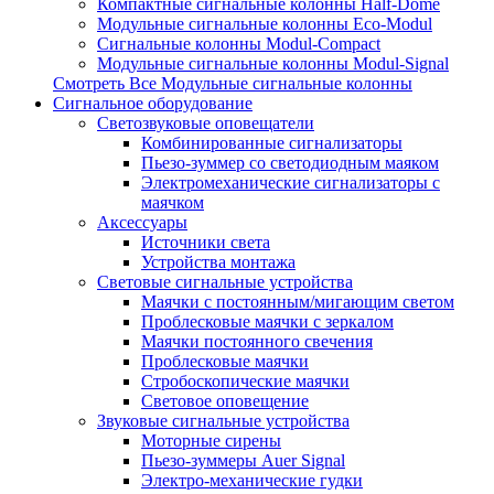
Компактные сигнальные колонны Half-Dome
Модульные сигнальные колонны Eco-Modul
Сигнальные колонны Modul-Compact
Модульные сигнальные колонны Modul-Signal
Смотреть Все Модульные сигнальные колонны
Сигнальное оборудование
Светозвуковые оповещатели
Комбинированные сигнализаторы
Пьезо-зуммер со светодиодным маяком
Электромеханические сигнализаторы с
маячком
Аксессуары
Источники света
Устройства монтажа
Световые сигнальные устройства
Маячки с постоянным/мигающим светом
Проблесковые маячки с зеркалом
Маячки постоянного свечения
Проблесковые маячки
Стробоскопические маячки
Световое оповещение
Звуковые сигнальные устройства
Моторные сирены
Пьезо-зуммеры Auer Signal
Электро-механические гудки