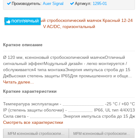
Производитель:
Auer Signal
Артикул:
1295-01
ПОПУЛЯРНЫЙ
Краткое описание
Ø 120 мм, ксеноновый стробоскопический маячокОтличный
сигнальный эффектМодульный дизайн - легко монтируется /
обслуживается4 типа монтажаЭнергия импульса строба до 15
ДжВысокая степень защиты IP65Для промышленного и обще...
Читать далее...
Краткие характеристики
Температура эксплуатации -
-25 °C / +60 °C
IP (степень защиты оболочки) -
IP66, UL тип 4/4X/13
Сила света -
Энергия импульса строба до 15 Дж
Смотреть все характеристики
MFM ксеноновый стробоскопический маячок Красный 110-120 V AC, гори
MFM ксеноновый стробоскопический 