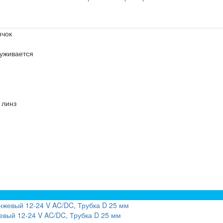
ячок
луживается
 линз
вый 12-24 V AC/DC, Трубка D 25 мм