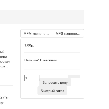
MFM ксеноновый стробоскопический маячок Синий 2
MFS ксеноновый стробоскопичес
1.00р.
ный
 типа
Наличие:
В наличии
ысокая
ще...
Запросить цену
Быстрый заказ
/4X/13
Дж